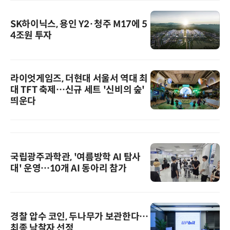
SK하이닉스, 용인 Y2·청주 M17에 5
4조원 투자
라이엇게임즈, 더현대 서울서 역대 최
대 TFT 축제…신규 세트 '신비의 숲'
띄운다
국립광주과학관, '여름방학 AI 탐사
대' 운영…10개 AI 동아리 참가
경찰 압수 코인, 두나무가 보관한다…
최종 낙찰자 선정