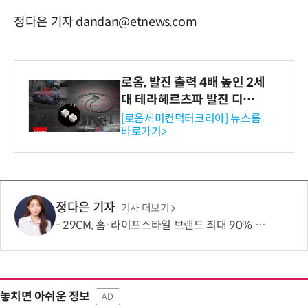
정다은 기자 dandan@etnews.com
로옴, 발진 출력 4배 높인 2세
대 테라헤르츠파 발진 디바이
스 개발
[로옴세미컨덕터코리아] 뉴스룸
바로가기>
정다은 기자
기사 더보기
29CM, 홈·라이프스타일 브랜드 최대 90% 할인 '이구홈위크' 실시
놓치면 아쉬운 정보
AD