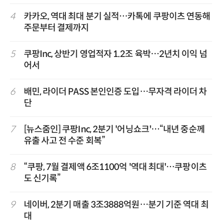
4
카카오, 역대 최대 분기 실적…카톡에 쿠팡이츠 연동해
주문부터 결제까지
5
쿠팡Inc, 상반기 영업적자 1.2조 육박…2년치 이익 넘
어서
6
배민, 라이더 PASS 본인인증 도입…무자격 라이더 차
단
7
[뉴스줌인] 쿠팡Inc, 2분기 '어닝쇼크'…“내년 중순께
유출 사고 전 수준 회복”
8
“쿠팡, 7월 결제액 6조1100억 '역대 최대'…쿠팡이츠
도 신기록”
9
네이버, 2분기 매출 3조3888억원…분기 기준 역대 최
대