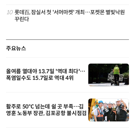
10
롯데百, 잠실서 첫 '서머마켓' 개최…포켓몬 별빛낙원
꾸린다
주요뉴스
올여름 열대야 13.7일 '역대 최다'…
폭염일수도 15.7일로 역대 4위
활주로 50℃ 넘는데 쉴 곳 부족…김
영훈 노동부 장관, 김포공항 불시점검