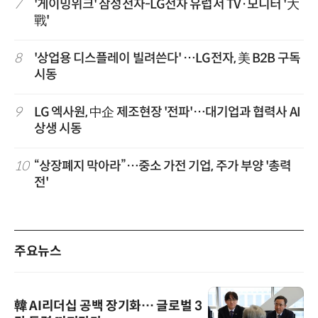
7
'게이밍위크' 삼성전자-LG전자 유럽서 TV·모니터 '大
戰'
8
'상업용 디스플레이 빌려쓴다' …LG전자, 美 B2B 구독
시동
9
LG 엑사원, 中企 제조현장 '전파'…대기업과 협력사 AI
상생 시동
10
“상장폐지 막아라”…중소 가전 기업, 주가 부양 '총력
전'
주요뉴스
韓 AI리더십 공백 장기화… 글로벌 3