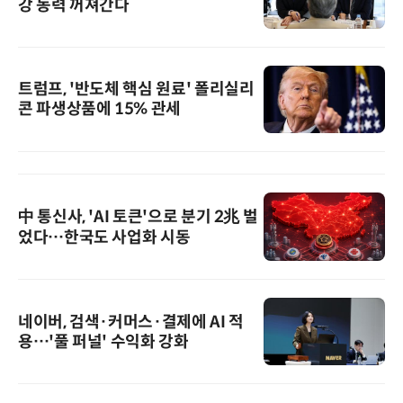
강 동력 꺼져간다
트럼프, '반도체 핵심 원료' 폴리실리
콘 파생상품에 15% 관세
中 통신사, 'AI 토큰'으로 분기 2兆 벌
었다…한국도 사업화 시동
네이버, 검색·커머스·결제에 AI 적
용…'풀 퍼널' 수익화 강화