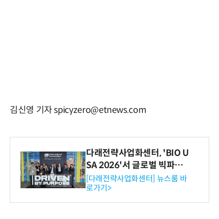
김신영 기자 spicyzero@etnews.com
다래전략사업화센터, 'BIO U
SA 2026'서 글로벌 빅파마
와의 비즈니스 미팅 지원…K
[다래전략사업화센터] 뉴스룸 바
로가기>
-바이오 해외 진출 교두보 확
보