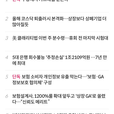
2
올해 코스닥 퇴출러시 본격화…상장보다 상폐기업 더
많아질듯
3
美 클래리티법 이번 주 분수령…휴회 전 마지막 시험대
4
5대 은행 회수불능 '추정손실' 1조2109억원 …7년 만
에 최대
5
단독
보험 소비자 개인정보 유출 막는다…'보험·GA
정보보호 협의체' 구성
6
보험설계사, 1200%룰 확대 앞두고 '상장 GA'로 쏠렸
다…“신뢰도 메리트”