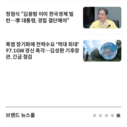
정점식 “김용범 이미 한국경제 빌
런…李 대통령, 경질 결단해야”
폭염 장기화에 전력수요 '역대 최대'
97.1GW 경신 촉각…김성환 기후장
관, 긴급 점검
브랜드 뉴스룸