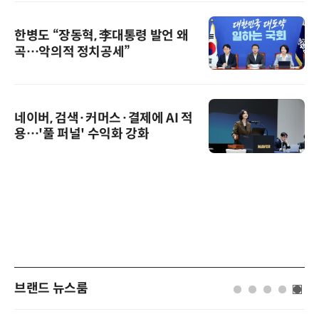
한병도 “장동혁, 李대통령 발언 왜
곡…악의적 정치공세”
네이버, 검색·커머스·결제에 AI 적
용…'풀 퍼널' 수익화 강화
브랜드 뉴스룸