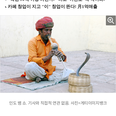
인도 뱀 쇼. 기사와 직접적 연관 없음. 사진=게티이미지뱅크