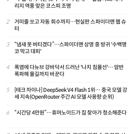
리지 역풍 맞은 코스피 조명
2
거미줄 쏘고 자동 회수까지…현실판 스파이더맨 웹 슈
터
3
“냄새 못 버티겠다”…스파이더맨 상영 중 방귀 '수백명
코 막고 대피'
4
폭염에 다뉴브 강바닥서 드러난 '나치 침몰선'… 암반
폭파해 물길까지 바꾼다
5
[테크 차이나] DeepSeek V4 Flash 1위… 중국 모델 강
세 지속(OpenRouter 주간 AI 모델 사용량 순위)
6
“시간당 4만원”…휴머노이드가 집 찾아가 청소해준다