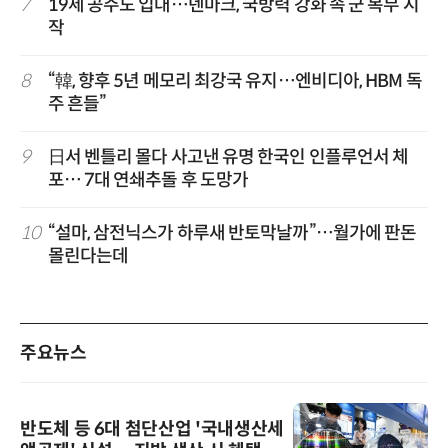
7
19세 공주도 입대…덴마크, 국방력 강화 속 군 복무 시
작
8
“韓, 향후 5년 메모리 최강국 유지…엔비디아, HBM 독
주 흔들”
9
日서 벤틀리 몰다 사고낸 유명 한국인 인플루언서 체
포… 7대 연쇄추돌 후 도망가
10
“설마, 삼전닉스가 하루새 반토막날까”…월가에 판돈
몰린다는데
주요뉴스
반도체 등 6대 첨단산업 '국내생산세