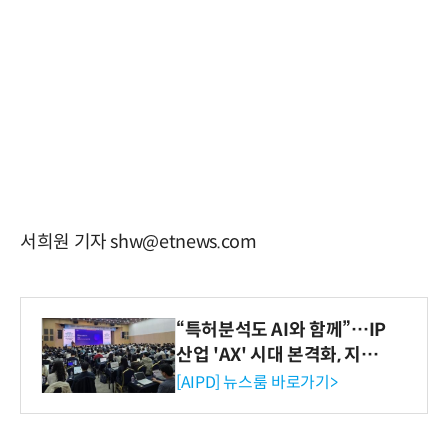
서희원 기자 shw@etnews.com
“특허분석도 AI와 함께”…IP
산업 'AX' 시대 본격화, 지식
재산처 1호 AI IP데이터분석
[AIPD] 뉴스룸 바로가기>
사 탄생