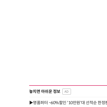
놓치면 아쉬운 정보
AD
▶명품퍼터 ~60%할인 '10만원'대 선착순 한정