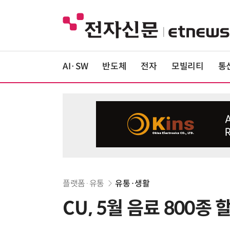
AI·SW
반도체
전자
모빌리티
통
플랫폼·유통
유통·생활
CU, 5월 음료 800종