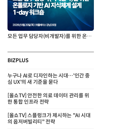
모든 업무 담당자(비개발자)를 위한 온톨로지 기반 AI 지식체계 설계 1-day 워크숍
BIZPLUS
누구나 AI로 디자인하는 시대…'인간 중
심 UX'의 새 기준을 묻다
[올쇼TV] 안전한 의료 데이터 관리를 위
한 통합 인프라 전략
[올쇼TV] 스플렁크가 제시하는 "AI 시대
의 옵저버빌리티" 전략