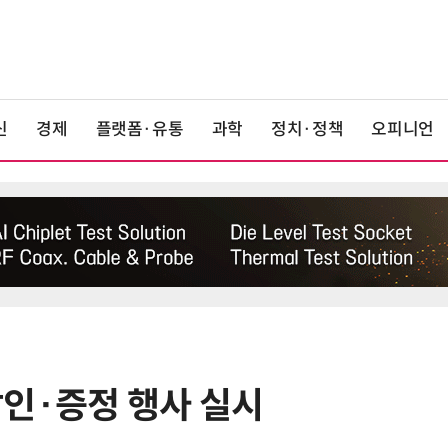
신
경제
플랫폼·유통
과학
정치·정책
오피니언
 할인·증정 행사 실시
6
상생협력법 개정안 '플랫폼 이중족
쇄' 채우나