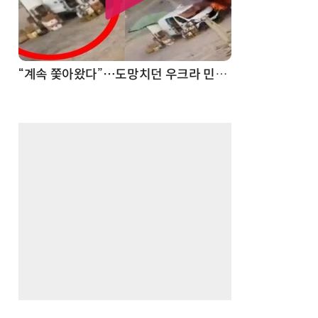
“계속 쫓아왔다”…도망치던 우크라 민간인 공격한 러 자폭 드론