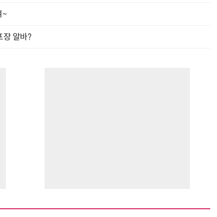
여~
프장 알바?