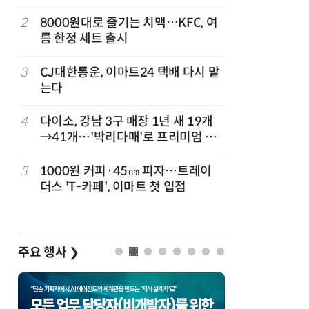
빚나
나
2
8000원대로 즐기는 치맥…KFC, 여
7
“찰떡같이
름 한정 세트 출시
나-o' 
3
CJ대한통운, 이마트24 택배 다시 맡
8
쿠팡Inc,
는다
박…2년
4
다이소, 강남 3구 매장 1년 새 19개
9
세븐일레븐
→41개…'박리다매'로 프리미엄 상
매 300
권 정조준
정
5
1000원 커피·45㎝ 피자…트레이
10
우유 감산
더스 'T-카페', 이마트 첫 입점
기준 놓고
주요 행사
❯