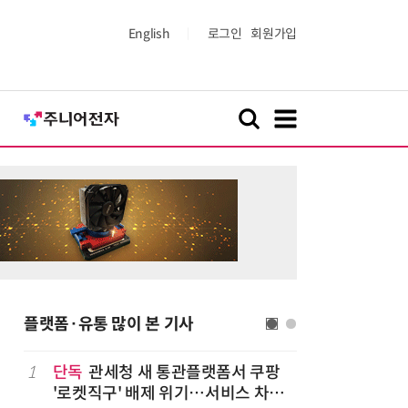
English
로그인
회원가입
플랫폼·유통 많이 본 기사
1
단독
관세청 새 통관플랫폼서 쿠팡
6
상생협력법
'로켓직구' 배제 위기…서비스 차질
쇄' 채우