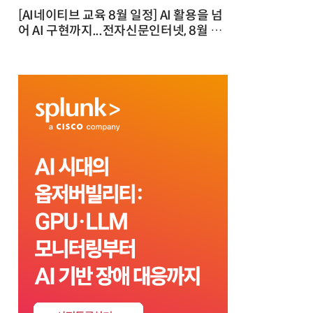
[AI네이티브 교육 8월 일정] AI 활용을 넘
어 AI 구현까지...전자신문인터넷, 8월 실
전 교육·워크숍 개최 발행일 : 2026-07-
23 10:46