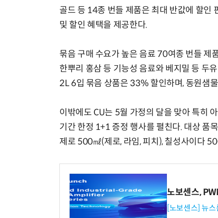
골드 등 14종 번들 제품은 최대 반값에 할인 
및 할인 혜택을 제공한다.
묶음 구매 수요가 높은 음료 70여종 번들 제
한뿌리 홍삼 등 기능성 음료와 베지밀 등 두유 
2L 6입 묶음 상품은 33% 할인하며, 동원샘
이밖에도 CU는 5월 가정의 달을 맞아 특히 아
기간 한정 1+1 증정 행사를 펼친다. 대상 품목은
제로 500㎖(제로, 라임, 피치), 칠성사이다 50
노보센스, P
[노보센스] 뉴스