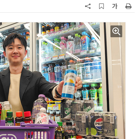
7
“찰떡같이 알아듣네”…카카오, '카
나-o' 음성 생성 기술 고도화
8
쿠팡Inc, 상반기 영업적자 1.2조 육
박…2년치 이익 넘어서
9
세븐일레븐, 해외 지역 명물 라면 판
매 300만개 돌파
10
우유 감산 협상 8월 말로 연장…산
기준 놓고 '평행선'