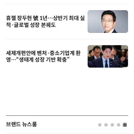
휴젤 장두현 號 1년…상반기 최대 실
적·글로벌 성장 본궤도
세제개편안에 벤처·중소기업계 환
영…“생태계 성장 기반 확충”
브랜드 뉴스룸