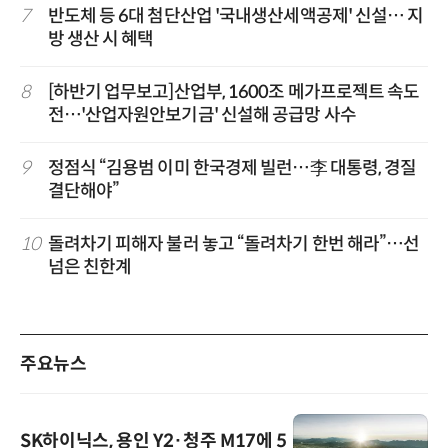
7
반도체 등 6대 첨단산업 '국내생산세액공제' 신설… 지
방 생산 시 혜택
8
[하반기 업무보고]산업부, 1600조 메가프로젝트 속도
전…'산업자원안보기금' 신설해 공급망 사수
9
정점식 “김용범 이미 한국경제 빌런…李 대통령, 경질
결단해야”
10
돌려차기 피해자 불러 놓고 “돌려차기 한번 해라”…선
넘은 친한계
주요뉴스
SK하이닉스, 용인 Y2·청주 M17에 5