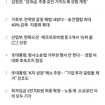
1
김정관, “성과급, 주총 승인 거치도록 상법 개정”
2
기후부, 전력망 갈등 해법 내놨다…송전철탑 최대
40% 감축·지중화 확대
3
산업부, 한화오션·에코프로비엠 등 5개사 '슈퍼 을
(乙)' 선정
4
李대통령, 형사소송법 거부권 행사 안 한다… 경찰 비
대화 후속조치 점검
5
李대통령, 'K자 성장' 해소 주문…“기업 투자 걸림돌 제
거” 강조도
6
최저임금 1만700원 최종 확정…노동계·소상공인 이
의 모두 기각