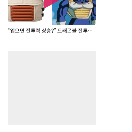
 순간
“입으면 전투력 상승?” 드래곤볼 전투복 닮은 중량조끼