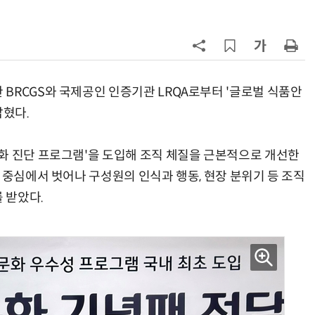
7
[뉴스줌인] 쿠팡Inc, 2분기 '어닝쇼
크'…“내년 중순께 유출 사고 전 수
회복”
8
“쿠팡, 7월 결제액 6조1100억 '역대
최대'…쿠팡이츠도 신기록”
BRCGS와 국제공인 인증기관 LRQA로부터 '글로벌 식품안
밝혔다.
9
네이버, 2분기 매출 3조3888억원
분기 기준 역대 최대
화 진단 프로그램'을 도입해 조직 체질을 근본적으로 개선한
10
롯데百, 잠실서 첫 '서머마켓' 개최
 중심에서 벗어나 구성원의 인식과 행동, 현장 분위기 등 조직
포켓몬 별빛낙원 꾸린다
 받았다.