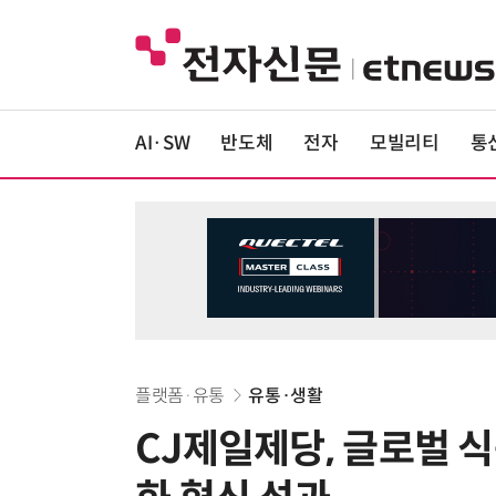
AI·SW
반도체
전자
모빌리티
통
플랫폼·유통
유통·생활
CJ제일제당, 글로벌 