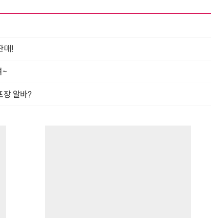
판매!
여~
프장 알바?