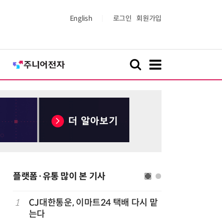
English
로그인
회원가입
플랫폼·유통 많이 본 기사
1
CJ대한통운, 이마트24 택배 다시 맡
6
쿠팡Inc,
는다
박…2년