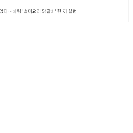
 없다…하림 '별미요리 닭갈비' 한 끼 실험
“계속 쫓아왔다”…도망치던 우크라 민간인 공격한 러 자폭 드론
진정한 우정?…친구 구하려다 둘 다 의자 틈에 목이 낀