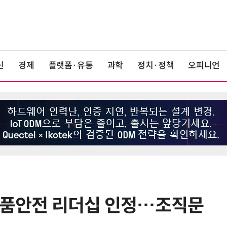
신
경제
플랫폼·유통
과학
정치·정책
오피니언
식품안전 리더십 인정…조직문
6
쿠팡Inc, 상반기 영업적자 1.2조 육
박…2년치 이익 넘어서