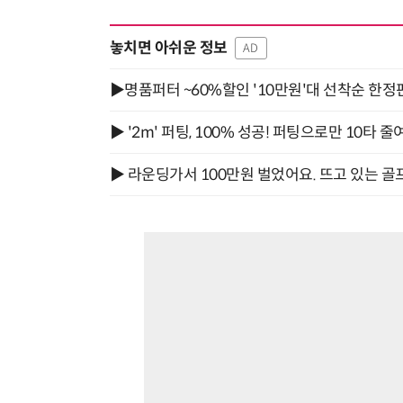
놓치면 아쉬운 정보
AD
▶명품퍼터 ~60%할인 '10만원'대 선착순 한정
▶ '2m' 퍼팅, 100% 성공! 퍼팅으로만 10타 줄
▶ 라운딩가서 100만원 벌었어요. 뜨고 있는 골