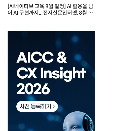
[AI네이티브 교육 8월 일정] AI 활용을 넘
어 AI 구현까지...전자신문인터넷, 8월 실
전 교육·워크숍 개최 발행일 : 2026-07-
23 10:46