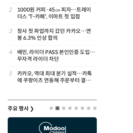
2
1000원 커피·45㎝ 피자…트레이
7
[뉴스줌인]
준
더스 'T-카페', 이마트 첫 입점
크'…“내
회복”
3
창사 첫 파업까지 갔던 카카오…연
8
“쿠팡, 7
봉 6.3% 인상 합의
최대'…
…
4
배민, 라이더 PASS 본인인증 도입…
9
네이버, 
무자격 라이더 차단
분기 기준
…
5
카카오, 역대 최대 분기 실적…카톡
10
롯데百, 
에 쿠팡이츠 연동해 주문부터 결제까
포켓몬 
지
주요 행사
❯