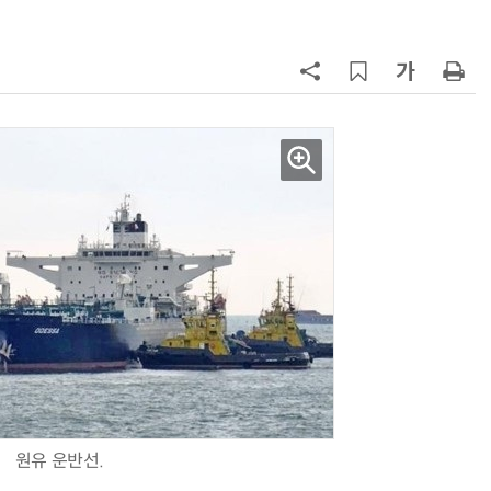
7
“韓, 향후 5년 메모리 최강국 유지…
엔비디아, HBM 독주 흔들”
8
日서 벤틀리 몰다 사고낸 유명 한국
인 인플루언서 체포… 7대 연쇄추돌
후 도망가
9
진정한 우정?…친구 구하려다 둘 다
의자 틈에 목이 낀 순간
10
“미국에서 아기 낳아도 시민권 안준
다”… 트럼프, 원정출산 정조준
원유 운반선.