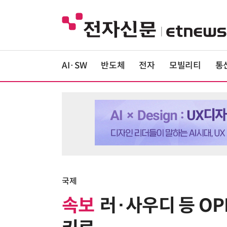
AI·SW
반도체
전자
모빌리티
통
국제
속보
러·사우디 등 OP