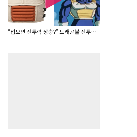
 순간
“입으면 전투력 상승?” 드래곤볼 전투복 닮은 중량조끼