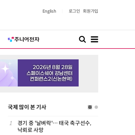
English
로그인
회원가입
국제 많이 본 기사
1
경기 중 '날벼락'… 태국 축구선수,
6
19세 공
낙뢰로 사망
강화 속 