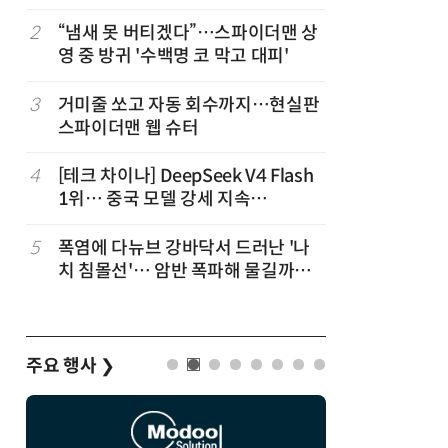
2
“냄새 못 버티겠다”…스파이더맨 상
7
“韓, 향
영 중 방귀 '수백명 코 막고 대피'
엔비디아,
3
거미줄 쏘고 자동 회수까지…현실판
8
日서 벤틀
스파이더맨 웹 슈터
인 인플루
후 도망가
4
[테크 차이나] DeepSeek V4 Flash
9
진정한 우
1위… 중국 모델 강세 지속
의자 틈에
(OpenRouter 주간 AI 모델 사용량
순위)
5
폭염에 다뉴브 강바닥서 드러난 '나
10
“미국에서
치 침몰선'… 암반 폭파해 물길까지
다”… 트
바꾼다
주요 행사
❯