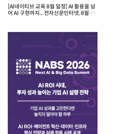
[AI네이티브 교육 8월 일정] AI 활용을 넘
어 AI 구현까지...전자신문인터넷, 8월 실
전 교육·워크숍 개최 발행일 : 2026-07-
23 10:46