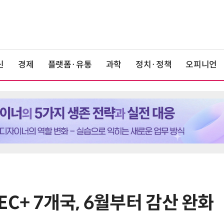
신
경제
플랫폼·유통
과학
정치·정책
오피니언
EC+ 7개국, 6월부터 감산 완화
6
19세 공주도 입대…덴마크, 국방력
강화 속 군 복무 시작