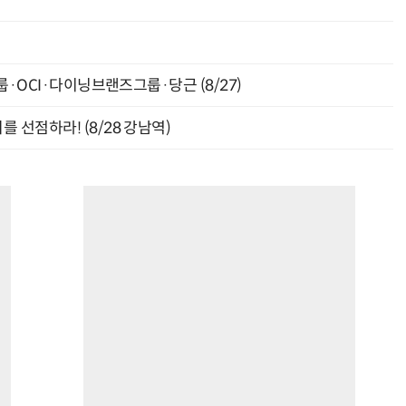
최
룹·OCI·다이닝브랜즈그룹·당근 (8/27)
“계속 쫓아왔다”…도망치던 우크라 민간인 공격한 러 자폭 드론
진정한 우정?…친구 구하려다 둘 다 의자 틈에 목이 낀
 선점하라! (8/28 강남역)