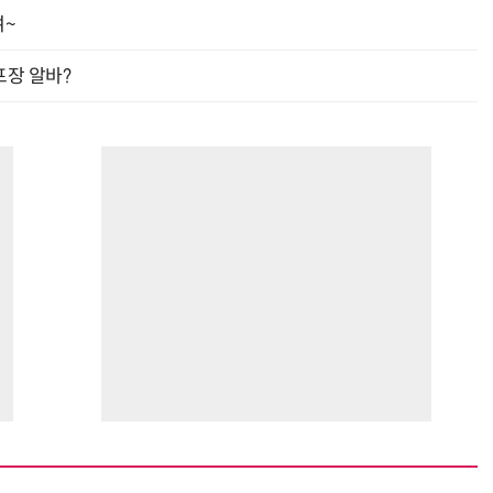
여~
프장 알바?