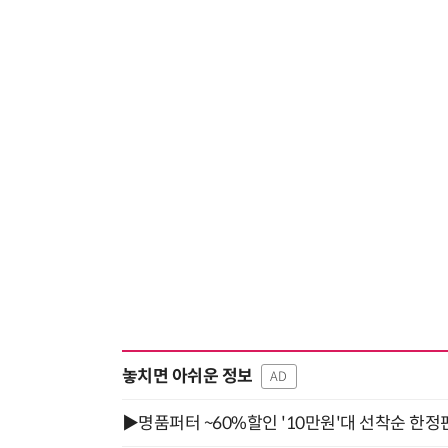
놓치면 아쉬운 정보
AD
▶명품퍼터 ~60%할인 '10만원'대 선착순 한정