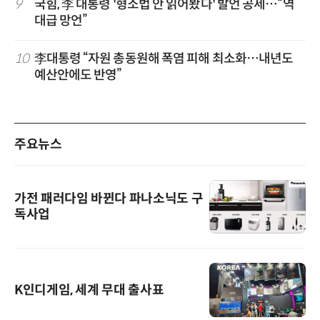
9
국힘, 李 대통령 '형소법 안 읽어봤다' 발언 공세…“역
대급 망언”
10
李대통령 “자원 총동원해 폭염 피해 최소화…내년도
예산안에도 반영”
주요뉴스
가전 패러다임 바뀐다 파나소닉도 구
독사업
K인디게임, 세계 무대 출사표