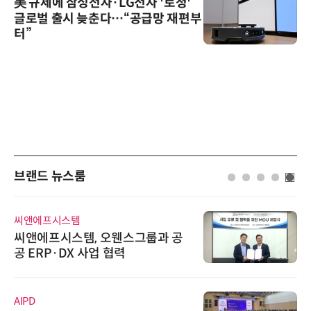
美 규제에 삼성전자·LG전자 '로청'
글로벌 출시 늦춘다…“공급망 재편부
터”
브랜드 뉴스룸
씨앤에프시스템
씨앤에프시스템, 오웬스그룹과 공
공 ERP·DX 사업 협력
AIPD