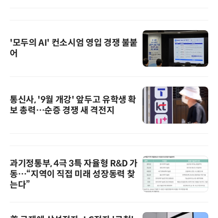
'모두의 AI' 컨소시엄 영입 경쟁 불붙
어
통신사, '9월 개강' 앞두고 유학생 확
보 총력…순증 경쟁 새 격전지
과기정통부, 4극 3특 자율형 R&D 가
동…“지역이 직접 미래 성장동력 찾
는다”