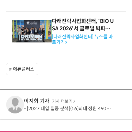
다래전략사업화센터, 'BIO U
SA 2026'서 글로벌 빅파마
와의 비즈니스 미팅 지원…K
[다래전략사업화센터] 뉴스룸 바
로가기>
-바이오 해외 진출 교두보 확
보
에듀플러스
이지희 기자
기사 더보기
[2027 대입 집중 분석](16)의대 정원 490명 늘었지만…서울·수도권은 전형 변화에 주목