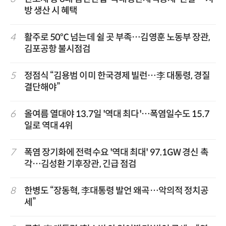
방 생산 시 혜택
4
활주로 50℃ 넘는데 쉴 곳 부족…김영훈 노동부 장관,
김포공항 불시점검
5
정점식 “김용범 이미 한국경제 빌런…李 대통령, 경질
결단해야”
6
올여름 열대야 13.7일 '역대 최다'…폭염일수도 15.7
일로 역대 4위
7
폭염 장기화에 전력수요 '역대 최대' 97.1GW 경신 촉
각…김성환 기후장관, 긴급 점검
8
한병도 “장동혁, 李대통령 발언 왜곡…악의적 정치공
세”