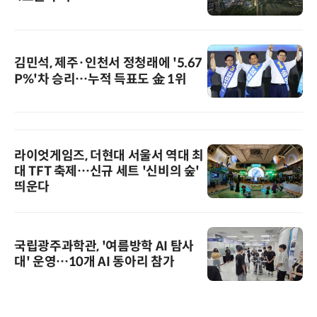
김민석, 제주·인천서 정청래에 '5.67
P%'차 승리…누적 득표도 金 1위
라이엇게임즈, 더현대 서울서 역대 최
대 TFT 축제…신규 세트 '신비의 숲'
띄운다
국립광주과학관, '여름방학 AI 탐사
대' 운영…10개 AI 동아리 참가