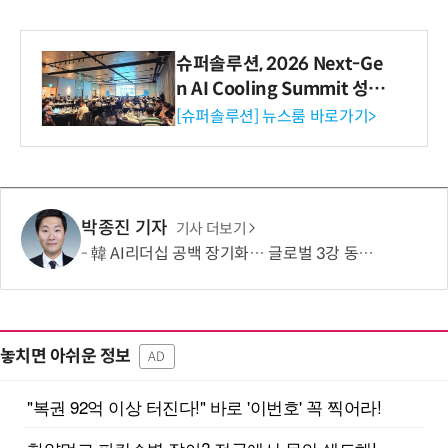
슈퍼솔루션, 2026 Next-Ge
n AI Cooling Summit 성황
리 성료
[슈퍼솔루션] 뉴스룸 바로가기>
박종진 기자
기사 더보기
韓 AI리더십 공백 장기화… 글로벌 3강 동력 꺼져간다
놓치면 아쉬운 정보
AD