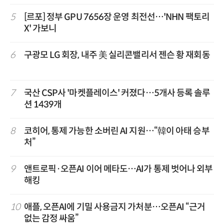
5
[르포] 정부 GPU 7656장 운영 최전선…'NHN 팩토리
X' 가보니
6
구광모 LG 회장, 내주 美 실리콘밸리서 젠슨 황 재회동
7
국산 CSP사 '마켓플레이스' 커졌다…5개사 등록 솔루
션 1439개
8
코히어, 통제 가능한 소버린 AI 지원…“韓이 아태 승부
처”
9
앤트로픽·오픈AI 이어 메타도…AI가 통제 벗어나 외부
해킹
10
애플, 오픈AI에 기밀 사용금지 가처분…오픈AI “근거
없는 감정 싸움”