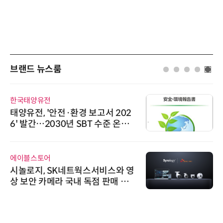
브랜드 뉴스룸
한국태양유전
태양유전, '안전·환경 보고서 202
6' 발간…2030년 SBT 수준 온실
가스 감축 추진
에이블스토어
시놀로지, SK네트웍스서비스와 영
상 보안 카메라 국내 독점 판매 파
트너십 체결