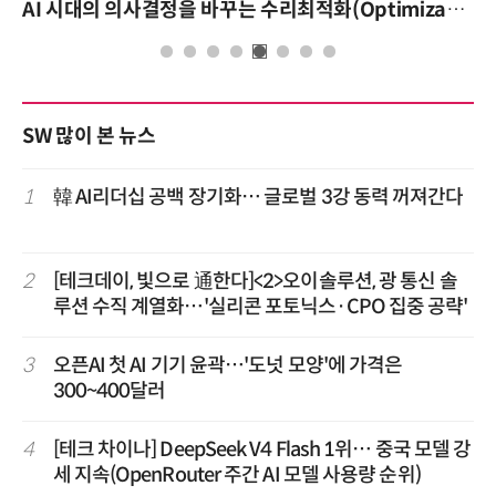
AI 시대의 의사결정을 바꾸는 수리최적화(Optimization): 실제 산업 적용 사례와 활용 전략
SW 많이 본 뉴스
1
韓 AI리더십 공백 장기화… 글로벌 3강 동력 꺼져간다
2
[테크데이, 빛으로 通한다]<2>오이솔루션, 광 통신 솔
루션 수직 계열화…'실리콘 포토닉스·CPO 집중 공략'
3
오픈AI 첫 AI 기기 윤곽…'도넛 모양'에 가격은
300~400달러
4
[테크 차이나] DeepSeek V4 Flash 1위… 중국 모델 강
세 지속(OpenRouter 주간 AI 모델 사용량 순위)