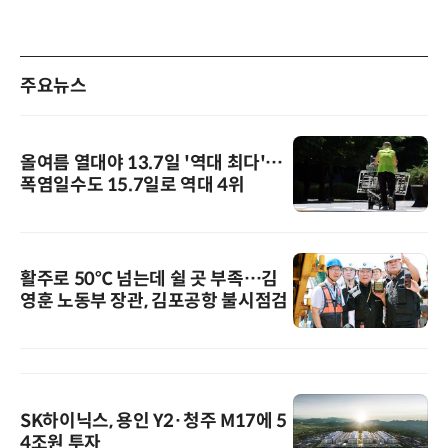
주요뉴스
올여름 열대야 13.7일 '역대 최다'…
폭염일수도 15.7일로 역대 4위
활주로 50℃ 넘는데 쉴 곳 부족…김
영훈 노동부 장관, 김포공항 불시점검
SK하이닉스, 용인 Y2·청주 M17에 5
4조원 투자