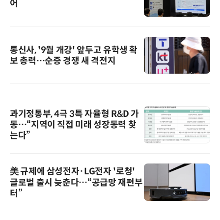
어
통신사, '9월 개강' 앞두고 유학생 확
보 총력…순증 경쟁 새 격전지
과기정통부, 4극 3특 자율형 R&D 가
동…“지역이 직접 미래 성장동력 찾
는다”
美 규제에 삼성전자·LG전자 '로청'
글로벌 출시 늦춘다…“공급망 재편부
터”