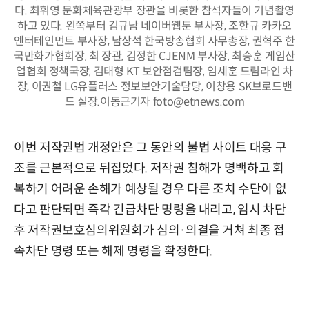
다. 최휘영 문화체육관광부 장관을 비롯한 참석자들이 기념촬영
하고 있다. 왼쪽부터 김규남 네이버웹툰 부사장, 조한규 카카오
엔터테인먼트 부사장, 남상석 한국방송협회 사무총장, 권혁주 한
국만화가협회장, 최 장관, 김정한 CJENM 부사장, 최승훈 게임산
업협회 정책국장, 김태형 KT 보안점검팀장, 임세훈 드림라인 차
장, 이권철 LG유플러스 정보보안기술담당, 이창용 SK브로드밴
드 실장.이동근기자 foto@etnews.com
이번 저작권법 개정안은 그 동안의 불법 사이트 대응 구
조를 근본적으로 뒤집었다. 저작권 침해가 명백하고 회
복하기 어려운 손해가 예상될 경우 다른 조치 수단이 없
다고 판단되면 즉각 긴급차단 명령을 내리고, 임시 차단
후 저작권보호심의위원회가 심의·의결을 거쳐 최종 접
속차단 명령 또는 해제 명령을 확정한다.