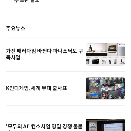
부 보완 필요”
주요뉴스
가전 패러다임 바뀐다 파나소닉도 구
독사업
K인디게임, 세계 무대 출사표
'모두의 AI' 컨소시엄 영입 경쟁 불붙