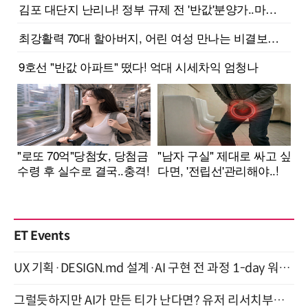
ET Events
UX 기획·DESIGN.md 설계·AI 구현 전 과정 1-day 워크숍 with Claude Code·Codex 9월 15일 개최
그럴듯하지만 AI가 만든 티가 난다면? 유저 리서치부터 배포까지! (9/15)