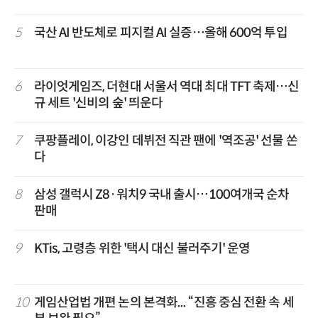
5
국산 AI 반도체로 피지컬 AI 실증…올해 600억 투입
6
라이엇게임즈, 더현대 서울서 역대 최대 TFT 축제…신
규 세트 '신비의 숲' 띄운다
7
쿠팡플레이, 이강인 데뷔전 직관 팬에 '역조공' 선물 쏜
다
8
삼성 갤럭시 Z8·워치9 국내 출시…100여개국 순차
판매
9
KTis, 고령층 위한 '택시 대신 불러주기' 운영
10
게임산업법 개편 논의 본격화... “진흥 중심 전환 속 세