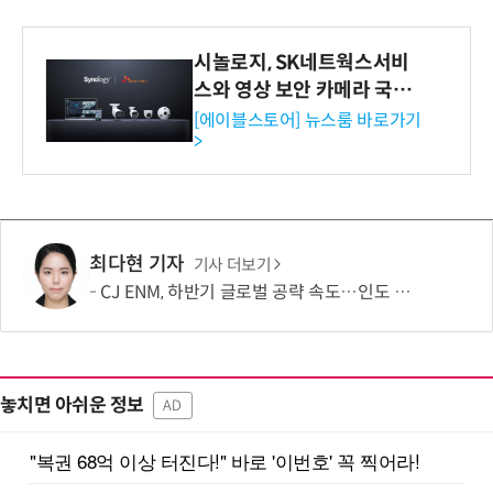
시놀로지, SK네트웍스서비
스와 영상 보안 카메라 국내
독점 판매 파트너십 체결
[에이블스토어] 뉴스룸 바로가기
>
최다현 기자
기사 더보기
CJ ENM, 하반기 글로벌 공략 속도…인도 등 신규 시장 개척
놓치면 아쉬운 정보
AD