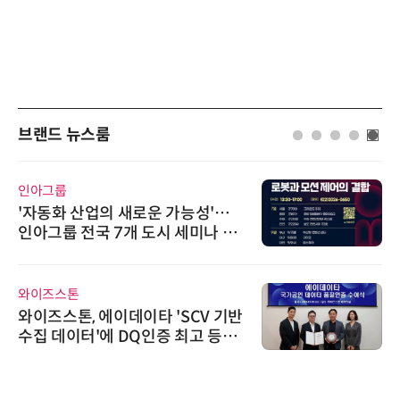
브랜드 뉴스룸
비쉐이
비쉐이, 모든 주요 리모컨 코드 지
원하는 TSOP15300 시리즈 IR 수
신기 출시
AIPD
“특허분석도 AI와 함께”…IP산업
'AX' 시대 본격화, 지식재산처 1호
AI IP데이터분석사 탄생
위고페어