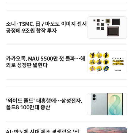
소니·TSMC, 日구마모토 이미지 센서
공정에 9조원 합작 투자
카카오톡, MAU 5500만 첫 돌파…해
외로 성장판 넓힌다
'와이드 폴드' 대흥행에…삼성전자,
폴드8 100만대 증산
AI·반도체 시대 제조 경쟁력은 '전