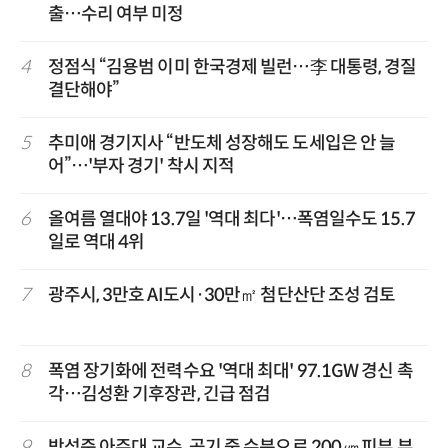
출…수리 여부 미정
4
정점식 “김용범 이미 한국경제 빌런…李 대통령, 경질
결단해야”
5
추미애 경기지사 “반도체 성장해도 도세입은 안 늘
어”…'부자 경기' 착시 지적
6
올여름 열대야 13.7일 '역대 최다'…폭염일수도 15.7
일로 역대 4위
7
광주시, 3만호 AI도시·30만㎡ 첨단산단 조성 검토
8
폭염 장기화에 전력수요 '역대 최대' 97.1GW 경신 촉
각…김성환 기후장관, 긴급 점검
9
박성준 아주대 교수, 공기 중 수분으로 200㎛ 피부 부