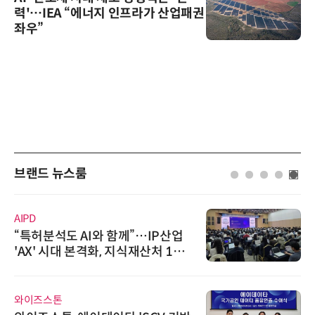
력'…IEA “에너지 인프라가 산업패권
좌우”
브랜드 뉴스룸
인아그룹
'자동화 산업의 새로운 가능성'…
인아그룹 전국 7개 도시 세미나 페
어 개최
비쉐이