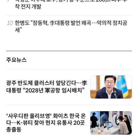
착 전지 개발
10
한병도 “장동혁, 李대통령 발언 왜곡…악의적 정치공
세”
주요뉴스
광주 반도체 클러스터 앞당긴다…李
대통령 “2028년 軍공항 임시배치”
'사우디판 올리브영' 화이츠 한국 온
다…K-뷰티 찾아 현지 유통사 20곳
총출동