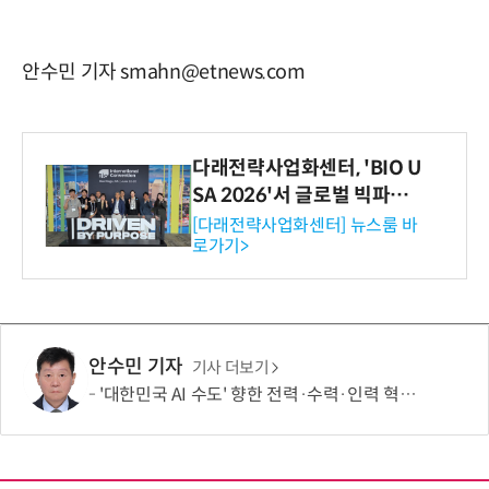
안수민 기자 smahn@etnews.com
다래전략사업화센터, 'BIO U
SA 2026'서 글로벌 빅파마
와의 비즈니스 미팅 지원…K
[다래전략사업화센터] 뉴스룸 바
로가기>
-바이오 해외 진출 교두보 확
보
안수민 기자
기사 더보기
'대한민국 AI 수도' 향한 전력·수력·인력 혁신 시동…'충남 3력 혁신 TF 회의 첫 개최