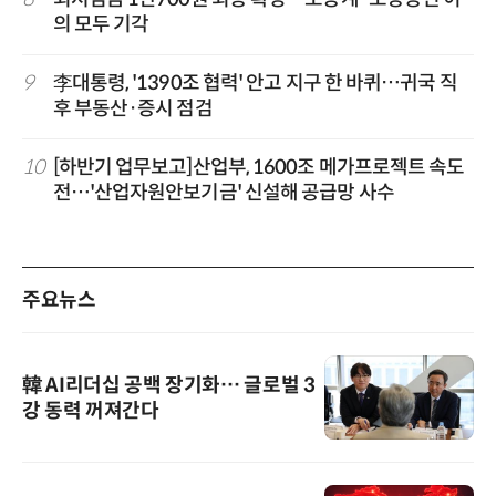
의 모두 기각
9
李대통령, '1390조 협력' 안고 지구 한 바퀴…귀국 직
후 부동산·증시 점검
10
[하반기 업무보고]산업부, 1600조 메가프로젝트 속도
전…'산업자원안보기금' 신설해 공급망 사수
주요뉴스
韓 AI리더십 공백 장기화… 글로벌 3
강 동력 꺼져간다