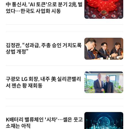
中 통신사, 'AI 토큰'으로 분기 2兆 벌
었다…한국도 사업화 시동
김정관, “성과급, 주총 승인 거치도록
상법 개정”
구광모 LG 회장, 내주 美 실리콘밸리
서 젠슨 황 재회동
K배터리 밸류체인 '시차'…셀은 웃고
소재는 아직