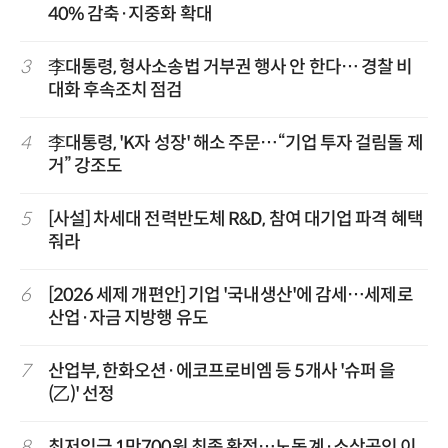
40% 감축·지중화 확대
3
李대통령, 형사소송법 거부권 행사 안 한다… 경찰 비
대화 후속조치 점검
4
李대통령, 'K자 성장' 해소 주문…“기업 투자 걸림돌 제
거” 강조도
5
[사설] 차세대 전력반도체 R&D, 참여 대기업 파격 혜택
줘라
6
[2026 세제 개편안] 기업 '국내생산'에 감세…세제로
산업·자금 지방행 유도
7
산업부, 한화오션·에코프로비엠 등 5개사 '슈퍼 을
(乙)' 선정
8
최저임금 1만700원 최종 확정…노동계·소상공인 이