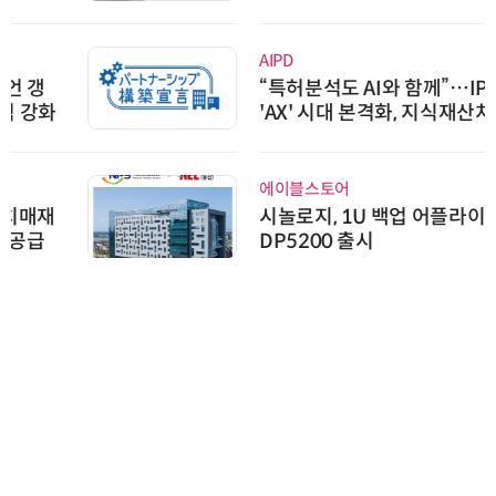
AIPD
“특허분석도 AI와 함께”…IP산업
'AX' 시대 본격화, 지식재산처 1호
AI IP데이터분석사 탄생
에이블스토어
시놀로지, 1U 백업 어플라이언스
DP5200 출시