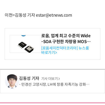
이천=김동성 기자 estar@etnews.com
로옴, 업계 최고 수준의 Wide
-SOA 구현한 차량용 MOSF
ET 개발
[로옴세미컨덕터코리아] 뉴스룸
바로가기>
김동성 기자
기사 더보기
민경선 고양시장, LH에 창릉 자족기능 강화·벌말마을 편입 요청