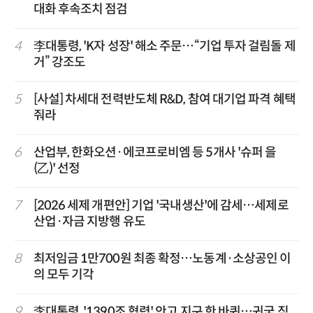
대화 후속조치 점검
4
李대통령, 'K자 성장' 해소 주문…“기업 투자 걸림돌 제
거” 강조도
5
[사설] 차세대 전력반도체 R&D, 참여 대기업 파격 혜택
줘라
6
산업부, 한화오션·에코프로비엠 등 5개사 '슈퍼 을
(乙)' 선정
7
[2026 세제 개편안] 기업 '국내생산'에 감세…세제로
산업·자금 지방행 유도
8
최저임금 1만700원 최종 확정…노동계·소상공인 이
의 모두 기각
9
李대통령, '1390조 협력' 안고 지구 한 바퀴…귀국 직