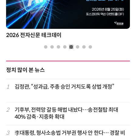
2026 전자신문 테크데이
정치 많이 본 뉴스
1
김정관, “성과급, 주총 승인 거치도록 상법 개정”
2
기후부, 전력망 갈등 해법 내놨다…송전철탑 최대
40% 감축·지중화 확대
3
李대통령, 형사소송법 거부권 행사 안 한다… 경찰 비