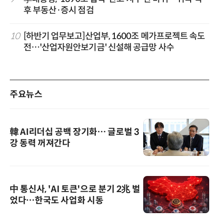
후 부동산·증시 점검
10
[하반기 업무보고]산업부, 1600조 메가프로젝트 속도
전…'산업자원안보기금' 신설해 공급망 사수
주요뉴스
韓 AI리더십 공백 장기화… 글로벌 3
강 동력 꺼져간다
中 통신사, 'AI 토큰'으로 분기 2兆 벌
었다…한국도 사업화 시동