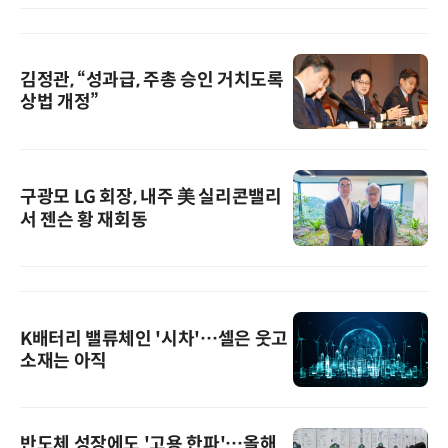
김정관, “성과급, 주총 승인 거치도록
상법 개정”
구광모 LG 회장, 내주 美 실리콘밸리
서 젠슨 황 재회동
K배터리 밸류체인 '시차'…셀은 웃고
소재는 아직
반도체 성장에도 '고용 한파'…올해