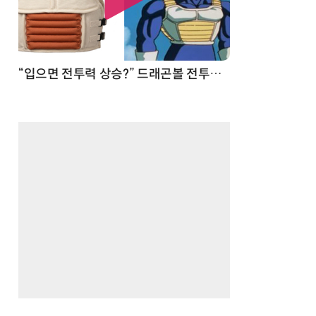
 순간
“입으면 전투력 상승?” 드래곤볼 전투복 닮은 중량조끼