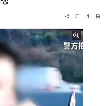
여성
7
진정한 우정?…친구 구하려다 둘 다
의자 틈에 목이 낀 순간
8
日서 벤틀리 몰다 사고낸 유명 한국
인 인플루언서 체포… 7대 연쇄추돌
후 도망가
9
“미국에서 아기 낳아도 시민권 안준
다”… 트럼프, 원정출산 정조준
10
70년 만에 돌아온 시베리아호랑
이…카자흐스탄 야생에 풀렸다