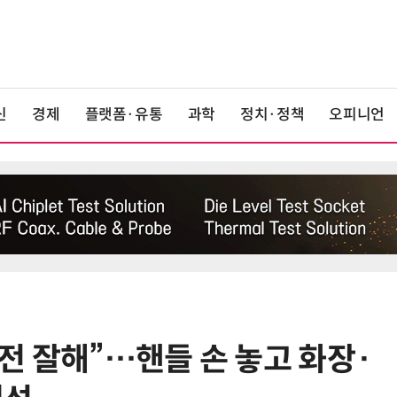
신
경제
플랫폼·유통
과학
정치·정책
오피니언
전 잘해”…핸들 손 놓고 화장·
6
“韓, 향후 5년 메모리 최강국 유지…
엔비디아, HBM 독주 흔들”