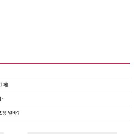
판매!
여~
프장 알바?