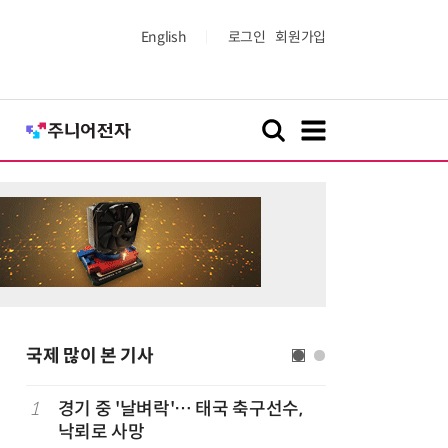
English
로그인
회원가입
국제 많이 본 기사
1
경기 중 '날벼락'… 태국 축구선수,
6
“韓, 향
낙뢰로 사망
엔비디아,