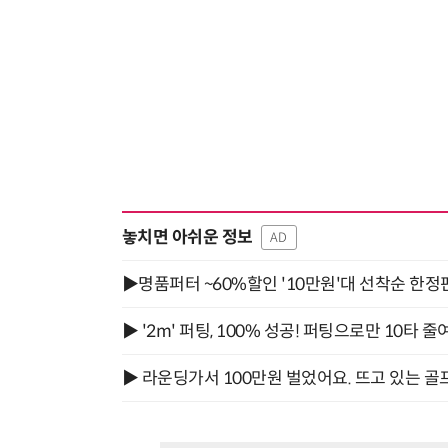
놓치면 아쉬운 정보
AD
▶명품퍼터 ~60%할인 '10만원'대 선착순 한정
▶ '2m' 퍼팅, 100% 성공! 퍼팅으로만 10타 줄
▶ 라운딩가서 100만원 벌었어요. 뜨고 있는 골