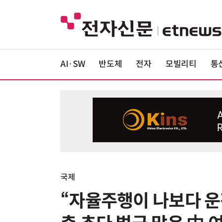
AI·SW
반도체
전자
모빌리티
통
국제
“자율주행이 나보다 운