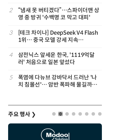
2
“냄새 못 버티겠다”…스파이더맨 상
7
진정한 우
영 중 방귀 '수백명 코 막고 대피'
의자 틈에
3
[테크 차이나] DeepSeek V4 Flash
8
日서 벤틀
1위… 중국 모델 강세 지속
인 인플루
(OpenRouter 주간 AI 모델 사용량
후 도망가
순위)
4
삼전닉스 앞세운 한국, '1119억달
9
“미국에서
러' 처음으로 일본 앞섰다
다”… 트
5
폭염에 다뉴브 강바닥서 드러난 '나
10
70년 만
치 침몰선'… 암반 폭파해 물길까지
이…카자
바꾼다
주요 행사
❯