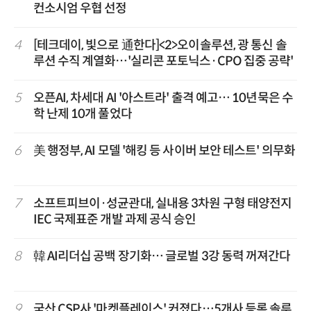
컨소시엄 우협 선정
4
[테크데이, 빛으로 通한다]<2>오이솔루션, 광 통신 솔
루션 수직 계열화…'실리콘 포토닉스·CPO 집중 공략'
5
오픈AI, 차세대 AI '아스트라' 출격 예고… 10년묵은 수
학 난제 10개 풀었다
6
美 행정부, AI 모델 '해킹 등 사이버 보안 테스트' 의무화
7
소프트피브이·성균관대, 실내용 3차원 구형 태양전지
IEC 국제표준 개발 과제 공식 승인
8
韓 AI리더십 공백 장기화… 글로벌 3강 동력 꺼져간다
9
국산 CSP사 '마켓플레이스' 커졌다…5개사 등록 솔루