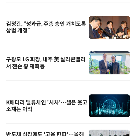
김정관, “성과급, 주총 승인 거치도록
상법 개정”
구광모 LG 회장, 내주 美 실리콘밸리
서 젠슨 황 재회동
K배터리 밸류체인 '시차'…셀은 웃고
소재는 아직
반도체 성장에도 '고용 한파'…올해