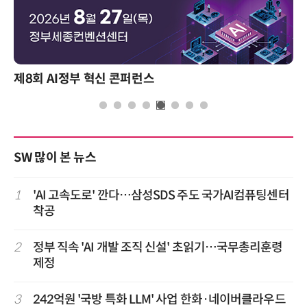
제8회 AI정부 혁신 콘퍼런스
SW 많이 본 뉴스
1
'AI 고속도로' 깐다…삼성SDS 주도 국가AI컴퓨팅센터
착공
2
정부 직속 'AI 개발 조직 신설' 초읽기…국무총리훈령
제정
3
242억원 '국방 특화 LLM' 사업 한화·네이버클라우드