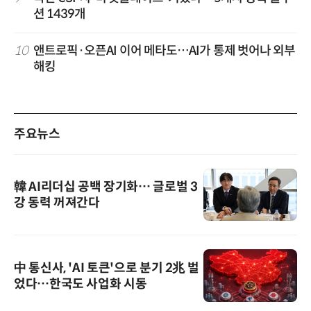
션 1439개
10
앤트로픽·오픈AI 이어 메타도…AI가 통제 벗어나 외부
해킹
주요뉴스
韓 AI리더십 공백 장기화… 글로벌 3
강 동력 꺼져간다
中 통신사, 'AI 토큰'으로 분기 2兆 벌
었다…한국도 사업화 시동