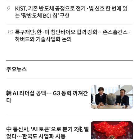
9
KIST, 기존 반도체 공정으로 전기·빛 신호 한 번에 읽
는 '광반도체 BCI 칩' 구현
10
특구재단, 한·미 첨단바이오 협력 강화…존스홉킨스·
하버드와 기술사업화 논의
주요뉴스
韓 AI 리더십 공백… G3 동력 꺼져간
다
中 통신사, 'AI 토큰'으로 분기 2兆 벌
었다…한국도 사업화 시동