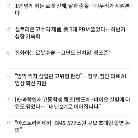
3
1년 넘게 떠돈 로켓 잔해, 달과 충돌…다누리가 지켜본
다
4
셀트리온 고수익 제품, 美 3대 PBM 뚫었다…하반기
성장 가속화
5
진화하는 로봇수술…고난도 난치암 '정조준'
6
“망막 찍자 심혈관 고위험 판정”…정부, 첨단 의료 AI
임상 확산 지원
7
[K-과학인재 고등학생 캠프] 반도체·바이오 실험에 더
위도 잊었다… “내년 2기로 이어집니다”
8
“아스트라제네카·BMS, 577조원 규모 초대형 합병 논
의”