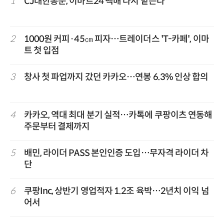
1
CJ대한통운, 이마트24 택배 다시 맡는다
2
1000원 커피·45㎝ 피자…트레이더스 'T-카페', 이마
트 첫 입점
3
창사 첫 파업까지 갔던 카카오…연봉 6.3% 인상 합의
4
카카오, 역대 최대 분기 실적…카톡에 쿠팡이츠 연동해
주문부터 결제까지
5
배민, 라이더 PASS 본인인증 도입…무자격 라이더 차
단
6
쿠팡Inc, 상반기 영업적자 1.2조 육박…2년치 이익 넘
어서