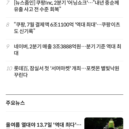
7
[뉴스줌인] 쿠팡Inc, 2분기 '어닝쇼크'…“내년 중순께
유출 사고 전 수준 회복”
8
“쿠팡, 7월 결제액 6조1100억 '역대 최대'…쿠팡이츠
도 신기록”
9
네이버, 2분기 매출 3조3888억원…분기 기준 역대 최
대
10
롯데百, 잠실서 첫 '서머마켓' 개최…포켓몬 별빛낙원
꾸린다
주요뉴스
올여름 열대야 13.7일 '역대 최다'…