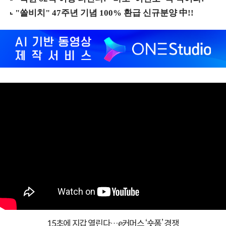
15초에 지갑 열린다…e커머스 ‘숏폼’ 경쟁