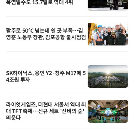
폭염일수도 15.7일로 역대 4위
활주로 50℃ 넘는데 쉴 곳 부족…김
영훈 노동부 장관, 김포공항 불시점검
SK하이닉스, 용인 Y2·청주 M17에 5
4조원 투자
라이엇게임즈, 더현대 서울서 역대 최
대 TFT 축제…신규 세트 '신비의 숲'
띄운다