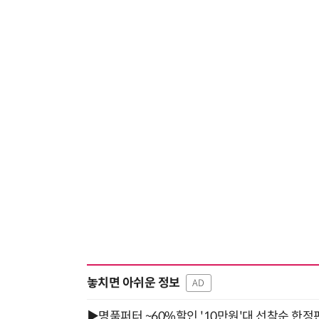
놓치면 아쉬운 정보
AD
▶명품퍼터 ~60%할인 '10만원'대 선착순 한정