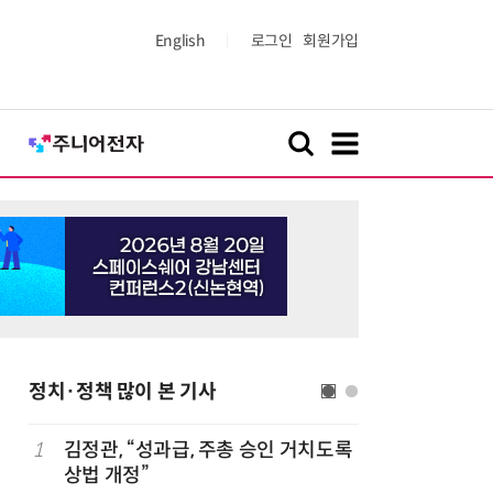
English
로그인
회원가입
정치·정책 많이 본 기사
1
김정관, “성과급, 주총 승인 거치도록
6
최저임금 
상법 개정”
동계·소상