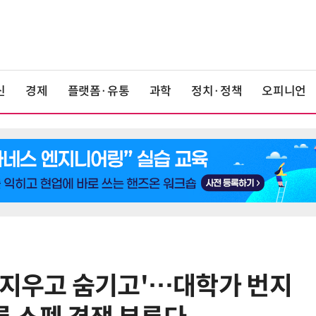
신
경제
플랫폼·유통
과학
정치·정책
오피니언
 지우고 숨기고'…대학가 번지
6
최저임금 1만700원 최종 확정…노
동계·소상공인 이의 모두 기각