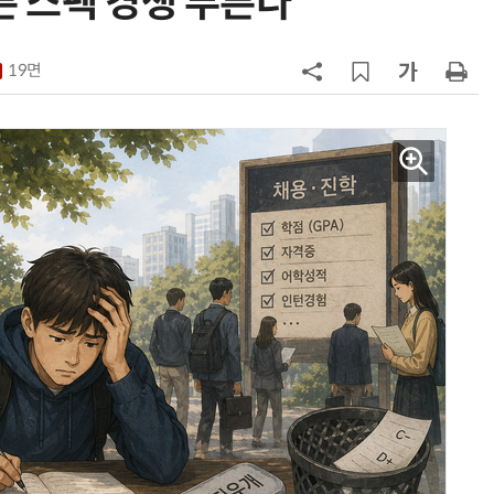
다른 스펙 경쟁 부른다
7
반도체 등 6대 첨단산업 '국내생산
액공제' 신설… 지방 생산 시 혜택
19면
8
[하반기 업무보고]산업부, 1600조
메가프로젝트 속도전…'산업자원안
보기금' 신설해 공급망 사수
9
정점식 “김용범 이미 한국경제 빌
런…李 대통령, 경질 결단해야”
10
돌려차기 피해자 불러 놓고 “돌려차
기 한번 해라”…선 넘은 친한계