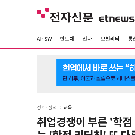
AI·SW
반도체
전자
모빌리티
통
정치·정책
교육
취업경쟁이 부른 '학점