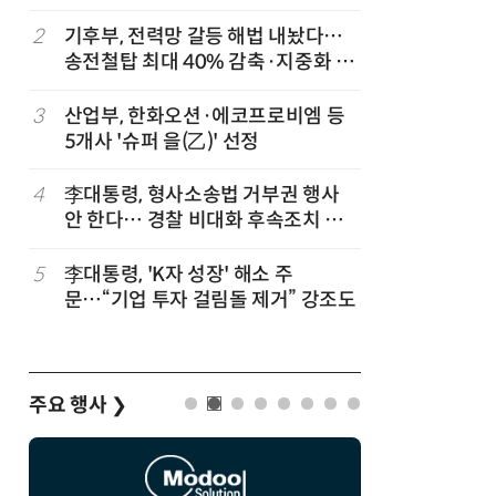
세
2
기후부, 전력망 갈등 해법 내놨다…
7
반도체 등
송전철탑 최대 40% 감축·지중화 확
액공제' 
대
3
산업부, 한화오션·에코프로비엠 등
8
[하반기 
5개사 '슈퍼 을(乙)' 선정
메가프로
보기금' 
4
李대통령, 형사소송법 거부권 행사
9
정점식 “
안 한다… 경찰 비대화 후속조치 점
런…李 대
검
5
李대통령, 'K자 성장' 해소 주
10
돌려차기 
문…“기업 투자 걸림돌 제거” 강조도
기 한번 
주요 행사
❯