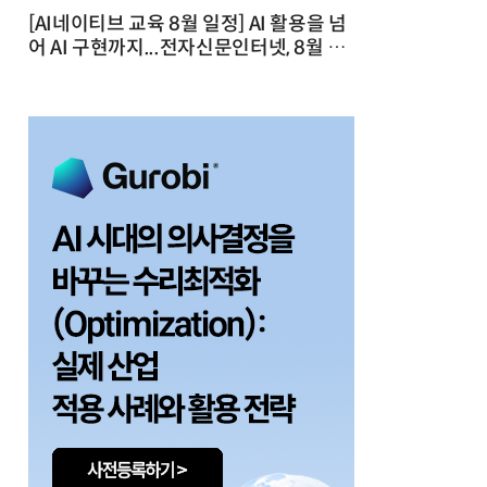
[AI네이티브 교육 8월 일정] AI 활용을 넘
어 AI 구현까지...전자신문인터넷, 8월 실
전 교육·워크숍 개최 발행일 : 2026-07-
23 10:46