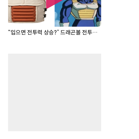
 순간
“입으면 전투력 상승?” 드래곤볼 전투복 닮은 중량조끼