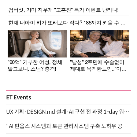
ET Events
UX 기획·DESIGN.md 설계·AI 구현 전 과정 1-day 워크숍 with Claude Code·Codex 9월 15일 개최
"AI 핀옵스 시스템과 토큰 관리시스템 구축 노하우 공개" 잠실 한국광고문화회관 2층 대회의실 (8/21)