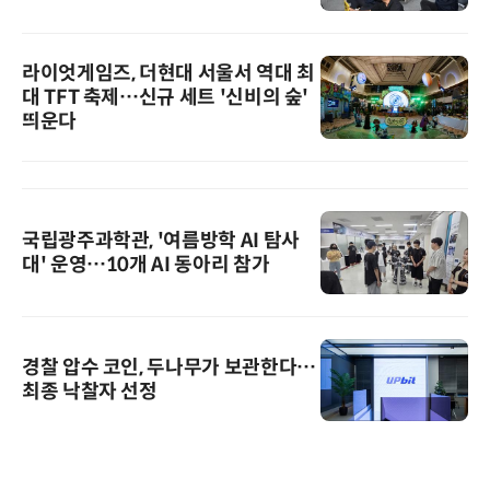
라이엇게임즈, 더현대 서울서 역대 최
대 TFT 축제…신규 세트 '신비의 숲'
띄운다
국립광주과학관, '여름방학 AI 탐사
대' 운영…10개 AI 동아리 참가
경찰 압수 코인, 두나무가 보관한다…
최종 낙찰자 선정