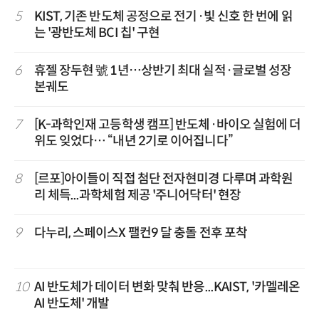
5
KIST, 기존 반도체 공정으로 전기·빛 신호 한 번에 읽
는 '광반도체 BCI 칩' 구현
6
휴젤 장두현 號 1년…상반기 최대 실적·글로벌 성장
본궤도
7
[K-과학인재 고등학생 캠프] 반도체·바이오 실험에 더
위도 잊었다… “내년 2기로 이어집니다”
8
[르포]아이들이 직접 첨단 전자현미경 다루며 과학원
리 체득...과학체험 제공 '주니어닥터' 현장
9
다누리, 스페이스X 팰컨9 달 충돌 전후 포착
10
AI 반도체가 데이터 변화 맞춰 반응...KAIST, '카멜레온
AI 반도체' 개발