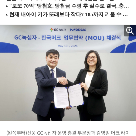
(왼쪽부터)신웅 GC녹십자 운영 총괄 부문장과 김영임 머크 라이