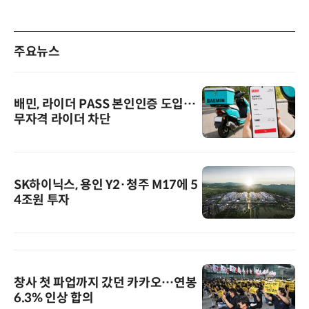
주요뉴스
배민, 라이더 PASS 본인인증 도입…
무자격 라이더 차단
SK하이닉스, 용인 Y2·청주 M17에 5
4조원 투자
창사 첫 파업까지 갔던 카카오…연봉
6.3% 인상 합의