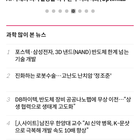
과학 많이 본 뉴스
1
포스텍·삼성전자, 3D 낸드(NAND) 반도체 한계 넘는
기술 개발
2
진화하는 로봇수술…고난도 난치암 '정조준'
3
DB하이텍, 반도체 장비 공공나노팹에 무상 이전…“상
생 협력으로 생태계 고도화”
4
[人사이트] 남진우 한양대 교수 “AI 신약 병목, K-문샷
으로 극복해 개발 속도 10배 향상”