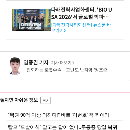
다래전략사업화센터, 'BIO U
SA 2026'서 글로벌 빅파마
와의 비즈니스 미팅 지원…K
[다래전략사업화센터] 뉴스룸 바
로가기>
-바이오 해외 진출 교두보 확
보
임중권 기자
기사 더보기
진화하는 로봇수술…고난도 난치암 '정조준'
놓치면 아쉬운 정보
AD