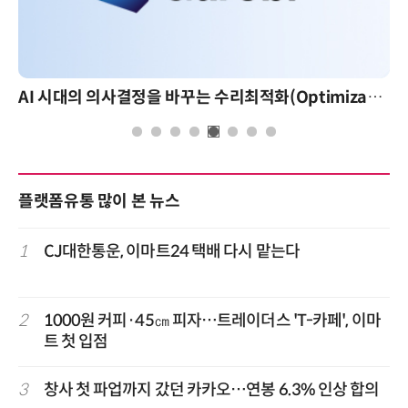
AI 시대의 의사결정을 바꾸는 수리최적화(Optimization): 실제 산업 적용 사례와 활용 전략
플랫폼유통 많이 본 뉴스
1
CJ대한통운, 이마트24 택배 다시 맡는다
2
1000원 커피·45㎝ 피자…트레이더스 'T-카페', 이마
트 첫 입점
3
창사 첫 파업까지 갔던 카카오…연봉 6.3% 인상 합의