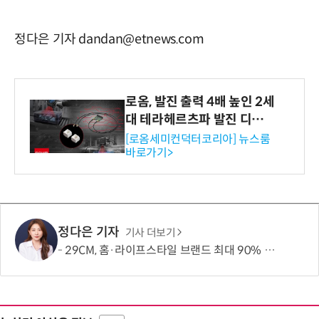
정다은 기자 dandan@etnews.com
로옴, 발진 출력 4배 높인 2세
대 테라헤르츠파 발진 디바이
스 개발
[로옴세미컨덕터코리아] 뉴스룸
바로가기>
정다은 기자
기사 더보기
29CM, 홈·라이프스타일 브랜드 최대 90% 할인 '이구홈위크' 실시