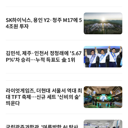
SK하이닉스, 용인 Y2·청주 M17에 5
4조원 투자
김민석, 제주·인천서 정청래에 '5.67
P%'차 승리…누적 득표도 金 1위
라이엇게임즈, 더현대 서울서 역대 최
대 TFT 축제…신규 세트 '신비의 숲'
띄운다
국립광주과학관, '여름방학 AI 탐사