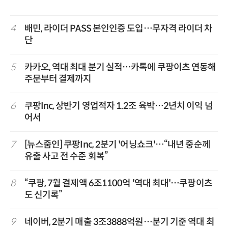
4
배민, 라이더 PASS 본인인증 도입…무자격 라이더 차
단
5
카카오, 역대 최대 분기 실적…카톡에 쿠팡이츠 연동해
주문부터 결제까지
6
쿠팡Inc, 상반기 영업적자 1.2조 육박…2년치 이익 넘
어서
7
[뉴스줌인] 쿠팡Inc, 2분기 '어닝쇼크'…“내년 중순께
유출 사고 전 수준 회복”
8
“쿠팡, 7월 결제액 6조1100억 '역대 최대'…쿠팡이츠
도 신기록”
9
네이버, 2분기 매출 3조3888억원…분기 기준 역대 최