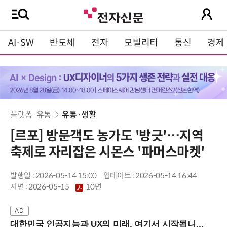
AI·SW
반도체
전자
모빌리티
통신
경제
플랫폼·유통
유통·생활
[르포] 방문객도 농가도 '방긋'…지역
축제로 자리잡은 시몬스 '파머스마켓'
발행일 : 2026-05-14 15:00
업데이트 : 2026-05-14 16:44
지면 :
2026-05-15
10면
대한민국 인공지능과 UX의 미래, 여기서 시작됩니다! (9/2 강남역)