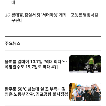
대
10
롯데百, 잠실서 첫 '서머마켓' 개최…포켓몬 별빛낙원
꾸린다
주요뉴스
올여름 열대야 13.7일 '역대 최다'…
폭염일수도 15.7일로 역대 4위
활주로 50℃ 넘는데 쉴 곳 부족…김
영훈 노동부 장관, 김포공항 불시점검