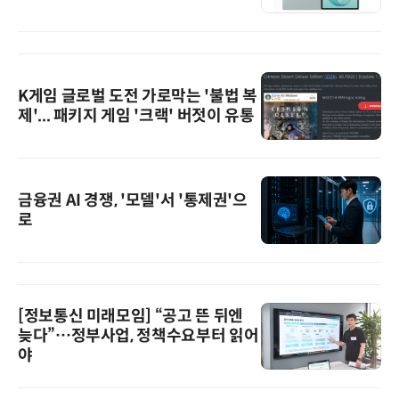
K게임 글로벌 도전 가로막는 '불법 복
제'... 패키지 게임 '크랙' 버젓이 유통
금융권 AI 경쟁, '모델'서 '통제권'으
로
[정보통신 미래모임] “공고 뜬 뒤엔
늦다”…정부사업, 정책수요부터 읽어
야