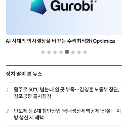
AI 시대의 의사결정을 바꾸는 수리최적화(Optimization): 실제 산업 적용 사례와 활용 전략
AI 
정치 많이 본 뉴스
1
활주로 50℃ 넘는데 쉴 곳 부족…김영훈 노동부 장관,
김포공항 불시점검
2
반도체 등 6대 첨단산업 '국내생산세액공제' 신설… 지
방 생산 시 혜택