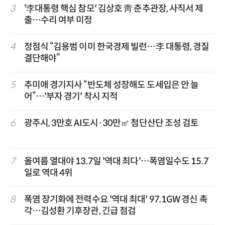
3
'李대통령 핵심 참모' 김상호 靑 춘추관장, 사직서 제
출…수리 여부 미정
4
정점식 “김용범 이미 한국경제 빌런…李 대통령, 경질
결단해야”
5
추미애 경기지사 “반도체 성장해도 도세입은 안 늘
어”…'부자 경기' 착시 지적
6
광주시, 3만호 AI도시·30만㎡ 첨단산단 조성 검토
7
올여름 열대야 13.7일 '역대 최다'…폭염일수도 15.7
일로 역대 4위
8
폭염 장기화에 전력수요 '역대 최대' 97.1GW 경신 촉
각…김성환 기후장관, 긴급 점검