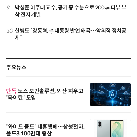
9
박성준 아주대 교수, 공기 중 수분으로 200㎛ 피부 부
착 전지 개발
10
한병도 “장동혁, 李대통령 발언 왜곡…악의적 정치공
세”
주요뉴스
단독
토스 보안솔루션, 외산 지우고
'타이탄' 도입
'와이드 폴드' 대흥행에…삼성전자,
폴드8 100만대 증산