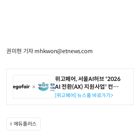
권미현 기자 mhkwon@etnews.com
위고페어, 서울AI허브 '2026
AI 전환(AX) 지원사업' 컨소
시엄 선정
[위고페어] 뉴스룸 바로가기>
에듀플러스