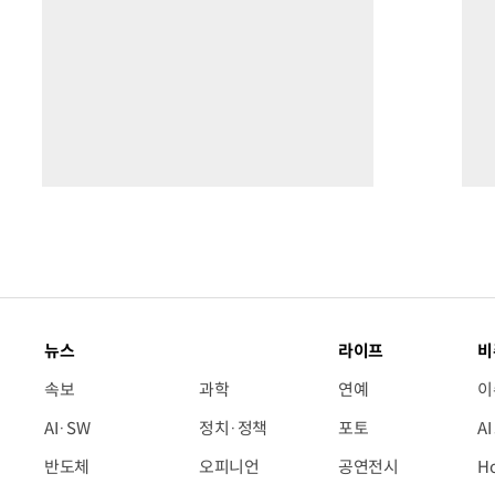
뉴스
라이프
비
속보
과학
연예
이
AI·SW
정치·정책
포토
A
반도체
오피니언
공연전시
H