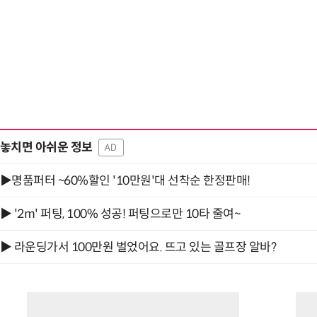
놓치면 아쉬운 정보
AD
▶명품퍼터 ~60%할인 '10만원'대 선착순 한정판매!
▶ '2m' 퍼팅, 100% 성공! 퍼팅으로만 10타 줄여~
▶ 라운딩가서 100만원 벌었어요. 뜨고 있는 골프장 알바?