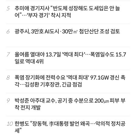
5
추미애 경기지사 “반도체 성장해도 도세입은 안 늘
어”…'부자 경기' 착시 지적
6
광주시, 3만호 AI도시·30만㎡ 첨단산단 조성 검토
7
올여름 열대야 13.7일 '역대 최다'…폭염일수도 15.7
일로 역대 4위
8
폭염 장기화에 전력수요 '역대 최대' 97.1GW 경신 촉
각…김성환 기후장관, 긴급 점검
9
박성준 아주대 교수, 공기 중 수분으로 200㎛ 피부 부
착 전지 개발
10
한병도 “장동혁, 李대통령 발언 왜곡…악의적 정치공
세”