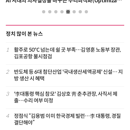
AI 시대의 의사결정을 바꾸는 수리최적화(Optimization): 실제 산업 적용 사례와 활용 전략
정치 많이 본 뉴스
1
활주로 50℃ 넘는데 쉴 곳 부족…김영훈 노동부 장관,
김포공항 불시점검
2
반도체 등 6대 첨단산업 '국내생산세액공제' 신설… 지
방 생산 시 혜택
3
'李대통령 핵심 참모' 김상호 靑 춘추관장, 사직서 제
출…수리 여부 미정
4
정점식 “김용범 이미 한국경제 빌런…李 대통령, 경질
결단해야”