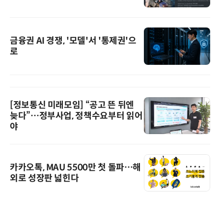
금융권 AI 경쟁, '모델'서 '통제권'으
로
[정보통신 미래모임] “공고 뜬 뒤엔
늦다”…정부사업, 정책수요부터 읽어
야
카카오톡, MAU 5500만 첫 돌파…해
외로 성장판 넓힌다