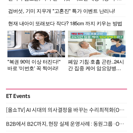
ET Events
[올쇼TV] AI 시대의 의사결정을 바꾸는 수리최적화(Optimization) 소개 (8/20 생방송)
B2B에서 B2C까지, 현장 실제 운영사례 : 동원그룹·OCI·다이닝브랜즈그룹·당근 (8/27)