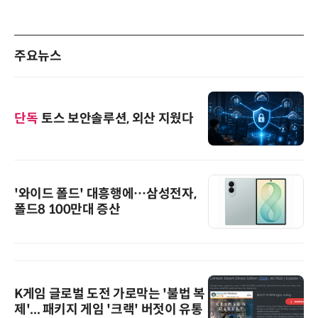
주요뉴스
단독
토스 보안솔루션, 외산 지웠다
'와이드 폴드' 대흥행에…삼성전자,
폴드8 100만대 증산
K게임 글로벌 도전 가로막는 '불법 복
제'... 패키지 게임 '크랙' 버젓이 유통