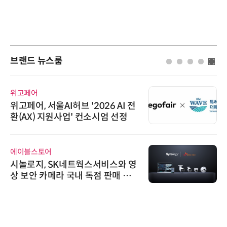
브랜드 뉴스룸
위고페어
위고페어, 서울AI허브 '2026 AI 전
환(AX) 지원사업' 컨소시엄 선정
에이블스토어
시놀로지, SK네트웍스서비스와 영
상 보안 카메라 국내 독점 판매 파
트너십 체결