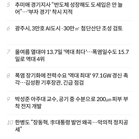
5
추미애 경기지사 “반도체 성장해도 도세입은 안 늘
어”…'부자 경기' 착시 지적
6
광주시, 3만호 AI도시·30만㎡ 첨단산단 조성 검토
7
올여름 열대야 13.7일 '역대 최다'…폭염일수도 15.7
일로 역대 4위
8
폭염 장기화에 전력수요 '역대 최대' 97.1GW 경신 촉
각…김성환 기후장관, 긴급 점검
9
박성준 아주대 교수, 공기 중 수분으로 200㎛ 피부 부
착 전지 개발
10
한병도 “장동혁, 李대통령 발언 왜곡…악의적 정치공
세”