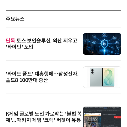
주요뉴스
단독
토스 보안솔루션, 외산 지우고
'타이탄' 도입
'와이드 폴드' 대흥행에…삼성전자,
폴드8 100만대 증산
K게임 글로벌 도전 가로막는 '불법 복
제'... 패키지 게임 '크랙' 버젓이 유통