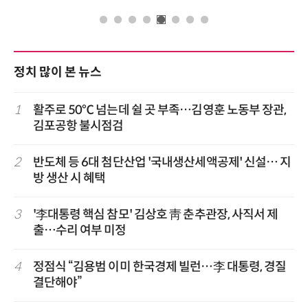
정치 많이 본 뉴스
1
활주로 50℃ 넘는데 쉴 곳 부족…김영훈 노동부 장관,
김포공항 불시점검
2
반도체 등 6대 첨단산업 '국내생산세액공제' 신설… 지
방 생산 시 혜택
3
'李대통령 핵심 참모' 김상호 靑 춘추관장, 사직서 제
출…수리 여부 미정
4
정점식 “김용범 이미 한국경제 빌런…李 대통령, 경질
결단해야”