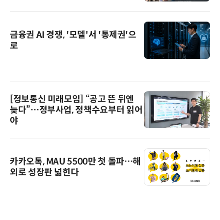
금융권 AI 경쟁, '모델'서 '통제권'으
로
[정보통신 미래모임] “공고 뜬 뒤엔
늦다”…정부사업, 정책수요부터 읽어
야
카카오톡, MAU 5500만 첫 돌파…해
외로 성장판 넓힌다