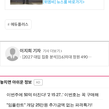
사장상 수상
[위엠비] 뉴스룸 바로가기>
에듀플러스
이지희 기자
기사 더보기
[2027 대입 집중 분석](16)의대 정원 490명 늘었지만…서울·수도권은 전형 변화에 주목
놓치면 아쉬운 정보
AD