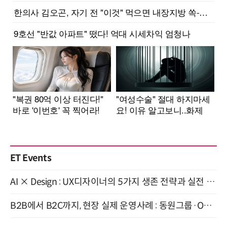
ET Events
AI × Design : UX디자이너의 5가지 생존 전략과 실전 대응 8월 28일 개최
B2B에서 B2C까지, 현장 실제 운영사례 : 동원그룹·OCI·다이닝브랜즈그룹·당근 (8/27)