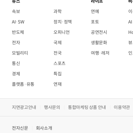
뉴스
라이프
비
속보
과학
연예
이
AI·SW
정치·정책
포토
A
반도체
오피니언
공연전시
H
전자
국제
생활문화
뷰
모빌리티
전국
여행·레저
인
통신
스포츠
경제
특집
플랫폼·유통
연재
지면광고안내
행사문의
통합마케팅 상품 안내
이용약관
전자신문
회사소개