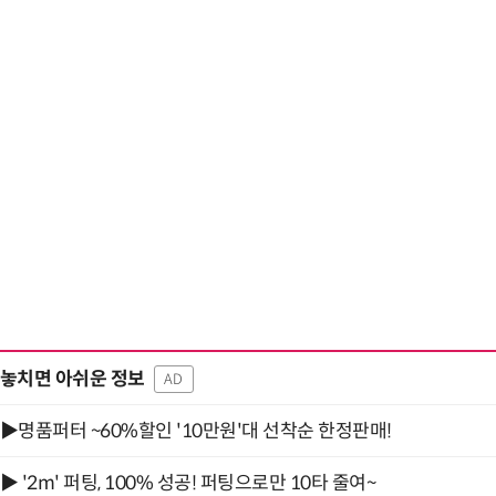
놓치면 아쉬운 정보
AD
▶명품퍼터 ~60%할인 '10만원'대 선착순 한정판매!
▶ '2m' 퍼팅, 100% 성공! 퍼팅으로만 10타 줄여~