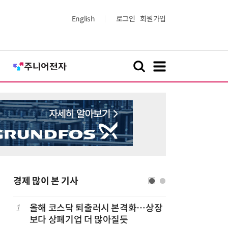
English
로그인
회원가입
경제 많이 본 기사
1
올해 코스닥 퇴출러시 본격화…상장
6
LG 엑사
보다 상폐기업 더 많아질듯
대기업과 