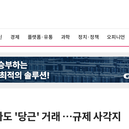
신
경제
플랫폼·유통
과학
정치·정책
오피니언
도 '당근' 거래 …규제 사각지
6
LG 엑사원, 中企 제조현장 '전파'…
대기업과 협력사 AI 상생 시동