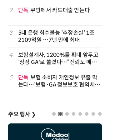
2
단독
쿠팡에서 카드대출 받는다
7
'상업용 
전자, 美 
럽
3
5대 은행 회수불능 '추정손실' 1조
8
'게이밍위
2109억원 …7년 만에 최대
서 TV·모
,
4
보험설계사, 1200%룰 확대 앞두고
9
“상장폐지
'상장 GA'로 쏠렸다…“신뢰도 메리
주가 부양
트”
5
단독
보험 소비자 개인정보 유출 막
10
코스피 급
는다…'보험·GA 정보보호 협의체'
구성
주요 행사
❯