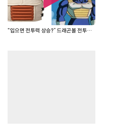
 순간
“입으면 전투력 상승?” 드래곤볼 전투복 닮은 중량조끼