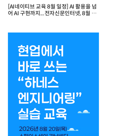
[AI네이티브 교육 8월 일정] AI 활용을 넘
어 AI 구현까지...전자신문인터넷, 8월 실
전 교육·워크숍 개최 발행일 : 2026-07-
23 10:46