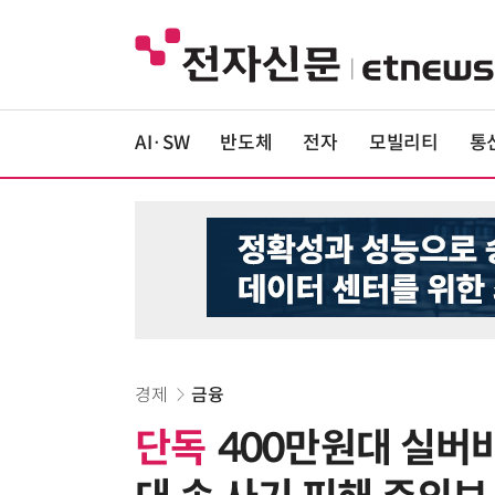
AI·SW
반도체
전자
모빌리티
통
경제
금융
단독
400만원대 실버바