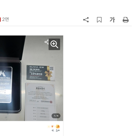
7
'상업용 디스플레이 빌려쓴다' …LG
전자, 美 B2B 구독 시동
2면
8
'게이밍위크' 삼성전자-LG전자 유
서 TV·모니터 '大戰'
9
“상장폐지 막아라”…중소 가전 기업
주가 부양 '총력전'
10
코스피 급등에 매수 사이드카 발동