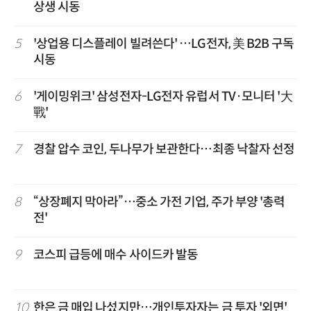
상생 시동
5
'상업용 디스플레이 빌려쓴다' …LG전자, 美 B2B 구독
시동
6
'게이밍위크' 삼성전자-LG전자 유럽서 TV·모니터 '大
戰'
7
경찰 압수 코인, 두나무가 보관한다…최종 낙찰자 선정
8
“상장폐지 막아라”…중소 가전 기업, 주가 부양 '총력
전'
9
코스피 급등에 매수 사이드카 발동
10
한은 금 매입 나섰지만…개인투자자는 금 투자 '외면'