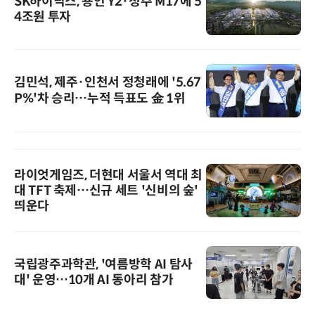
SK하이닉스, 용인 Y2·청주 M17에 5
4조원 투자
김민석, 제주·인천서 정청래에 '5.67
P%'차 승리…누적 득표도 金 1위
라이엇게임즈, 더현대 서울서 역대 최
대 TFT 축제…신규 세트 '신비의 숲'
띄운다
국립광주과학관, '여름방학 AI 탐사
대' 운영…10개 AI 동아리 참가