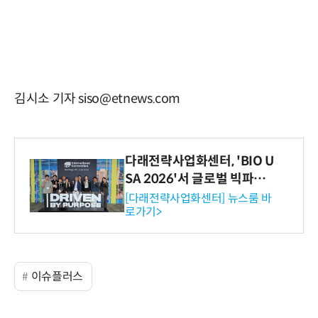
김시소 기자 siso@etnews.com
다래전략사업화센터, 'BIO U
SA 2026'서 글로벌 빅파마
와의 비즈니스 미팅 지원…K
[다래전략사업화센터] 뉴스룸 바
로가기>
-바이오 해외 진출 교두보 확
보
이슈플러스