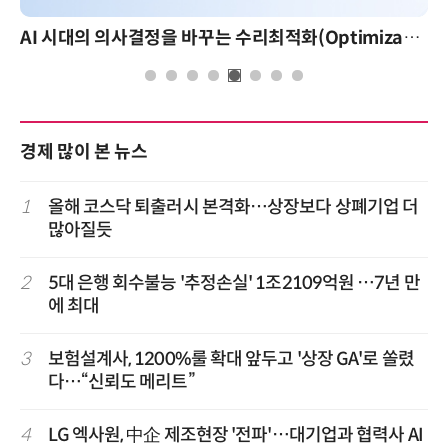
AI 시대의 의사결정을 바꾸는 수리최적화(Optimization): 실제 산업 적용 사례와 활용 전략
경제 많이 본 뉴스
1
올해 코스닥 퇴출러시 본격화…상장보다 상폐기업 더
많아질듯
2
5대 은행 회수불능 '추정손실' 1조2109억원 …7년 만
에 최대
3
보험설계사, 1200%룰 확대 앞두고 '상장 GA'로 쏠렸
다…“신뢰도 메리트”
4
LG 엑사원, 中企 제조현장 '전파'…대기업과 협력사 AI