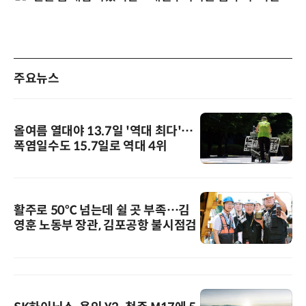
주요뉴스
올여름 열대야 13.7일 '역대 최다'…
폭염일수도 15.7일로 역대 4위
활주로 50℃ 넘는데 쉴 곳 부족…김
영훈 노동부 장관, 김포공항 불시점검