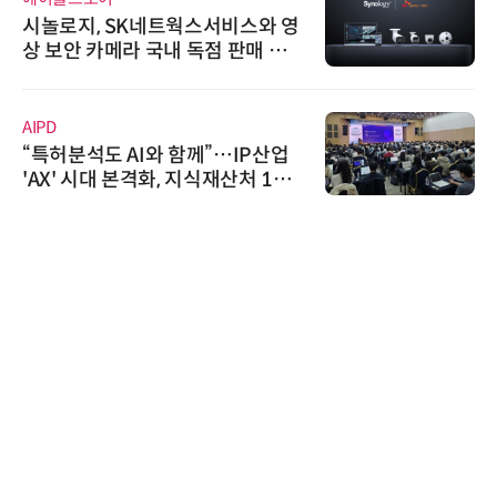
시놀로지, SK네트웍스서비스와 영
상 보안 카메라 국내 독점 판매 파
트너십 체결
AIPD
“특허분석도 AI와 함께”…IP산업
'AX' 시대 본격화, 지식재산처 1호
AI IP데이터분석사 탄생