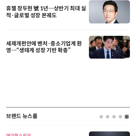
휴젤 장두현 號 1년…상반기 최대 실
적·글로벌 성장 본궤도
세제개편안에 벤처·중소기업계 환
영…“생태계 성장 기반 확충”
브랜드 뉴스룸
에이블스토어