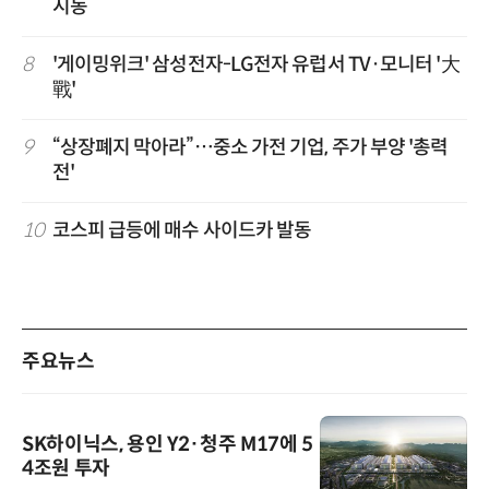
시동
8
'게이밍위크' 삼성전자-LG전자 유럽서 TV·모니터 '大
戰'
9
“상장폐지 막아라”…중소 가전 기업, 주가 부양 '총력
전'
10
코스피 급등에 매수 사이드카 발동
주요뉴스
SK하이닉스, 용인 Y2·청주 M17에 5
4조원 투자