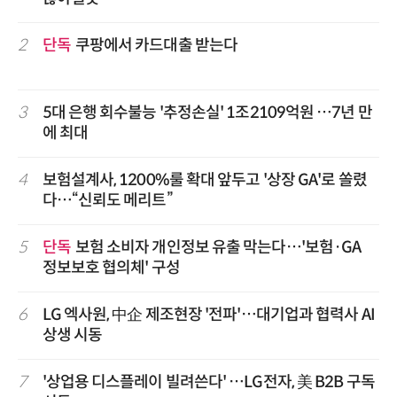
2
단독
쿠팡에서 카드대출 받는다
3
5대 은행 회수불능 '추정손실' 1조2109억원 …7년 만
에 최대
4
보험설계사, 1200%룰 확대 앞두고 '상장 GA'로 쏠렸
다…“신뢰도 메리트”
5
단독
보험 소비자 개인정보 유출 막는다…'보험·GA
정보보호 협의체' 구성
6
LG 엑사원, 中企 제조현장 '전파'…대기업과 협력사 AI
상생 시동
7
'상업용 디스플레이 빌려쓴다' …LG전자, 美 B2B 구독