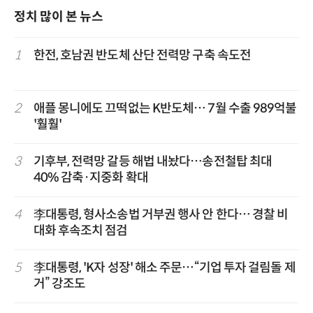
정치 많이 본 뉴스
1
한전, 호남권 반도체 산단 전력망 구축 속도전
2
애플 몽니에도 끄떡없는 K반도체… 7월 수출 989억불
'훨훨'
3
기후부, 전력망 갈등 해법 내놨다…송전철탑 최대
40% 감축·지중화 확대
4
李대통령, 형사소송법 거부권 행사 안 한다… 경찰 비
대화 후속조치 점검
5
李대통령, 'K자 성장' 해소 주문…“기업 투자 걸림돌 제
거” 강조도