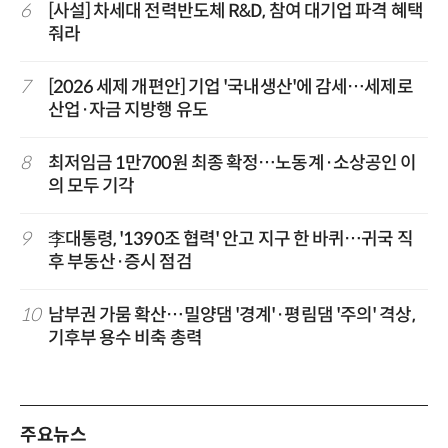
6
[사설] 차세대 전력반도체 R&D, 참여 대기업 파격 혜택
줘라
7
[2026 세제 개편안] 기업 '국내생산'에 감세…세제로
산업·자금 지방행 유도
8
최저임금 1만700원 최종 확정…노동계·소상공인 이
의 모두 기각
9
李대통령, '1390조 협력' 안고 지구 한 바퀴…귀국 직
후 부동산·증시 점검
10
남부권 가뭄 확산…밀양댐 '경계'·평림댐 '주의' 격상,
기후부 용수 비축 총력
주요뉴스