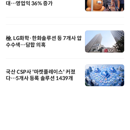
대…영업익 36% 증가
檢, LG화학·한화솔루션 등 7개사 압
수수색…담합 의혹
국산 CSP사 '마켓플레이스' 커졌
다…5개사 등록 솔루션 1439개