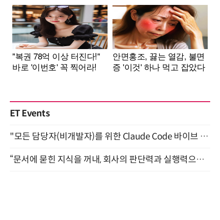
ET Events
"모든 담당자(비개발자)를 위한 Claude Code 바이브 코딩 2-day 부트캠프" 9월 16~17일 개최
“문서에 묻힌 지식을 꺼내, 회사의 판단력과 실행력으로 바꾸다” (8/20)