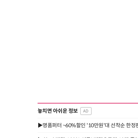
놓치면 아쉬운 정보
AD
▶명품퍼터 ~60%할인 '10만원'대 선착순 한정