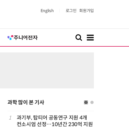
English
로그인
회원가입
과학 많이 본 기사
정
1
과기부, 탑티어 공동연구 지원 4개
6
“망막 찍
컨소시엄 선정…10년간 230억 지원
부, 첨단 