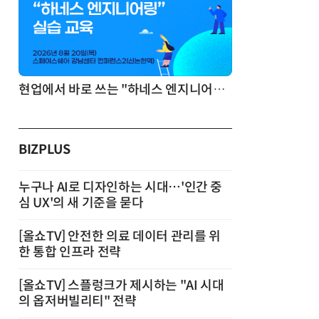
기반 정리·리서치·보고 자동화
현업에서 바로 쓰는 "하네스 엔지니어링" 실습 교육
BIZPLUS
누구나 AI로 디자인하는 시대…'인간 중
심 UX'의 새 기준을 묻다
[올쇼TV] 안전한 의료 데이터 관리를 위
한 통합 인프라 전략
[올쇼TV] 스플렁크가 제시하는 "AI 시대
의 옵저버빌리티" 전략