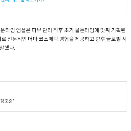
운타임 앰플은 피부 관리 직후 초기 골든타임에 맞춰 기획된
헬기 착륙 방해한 염소 떼…양치기 개가 길 터줬다
“계속 쫓아왔다”…도망치던 우크라 민간인 공격한 러 자폭 
기로 전문적인 더마 코스메틱 경험을 제공하고 향후 글로벌 시
말했다.
정조준'