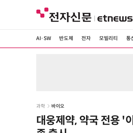
AI·SW
반도체
전자
모빌리티
통
과학
바이오
대웅제약, 약국 전용 '