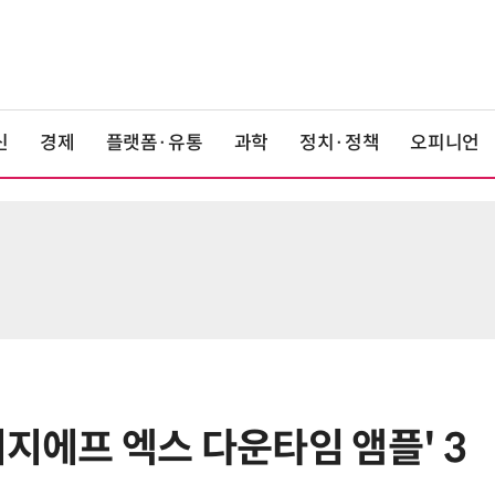
신
경제
플랫폼·유통
과학
정치·정책
오피니언
이지에프 엑스 다운타임 앰플' 3
6
“망막 찍자 심혈관 고위험 판정”…
부, 첨단 의료 AI 임상 확산 지원