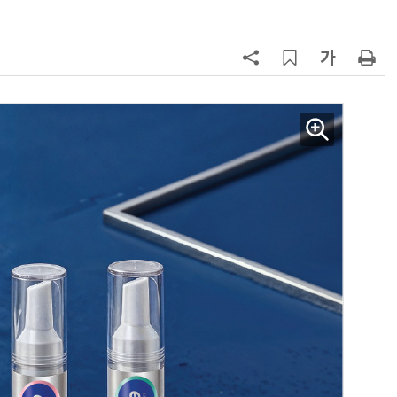
7
“아스트라제네카·BMS, 577조원 
모 초대형 합병 논의”
8
특구재단, 한·미 첨단바이오 협력 강
화…존스홉킨스·하버드와 기술사
화 논의
9
국가연구개발사업 성과 평가, 과기
통부로 일원화 추진
10
[르포]아이들이 직접 첨단 전자현미
경 다루며 과학원리 체득...과학체험
제공 '주니어닥터' 현장