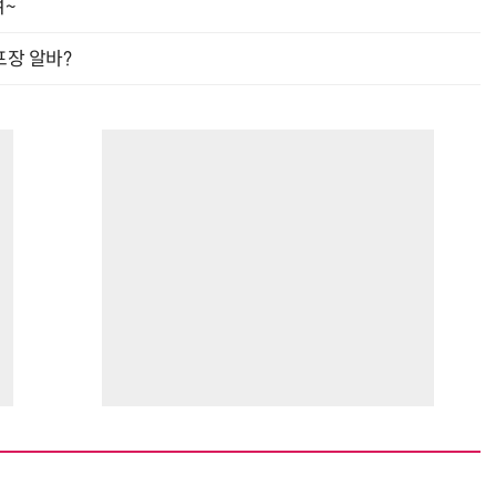
여~
프장 알바?