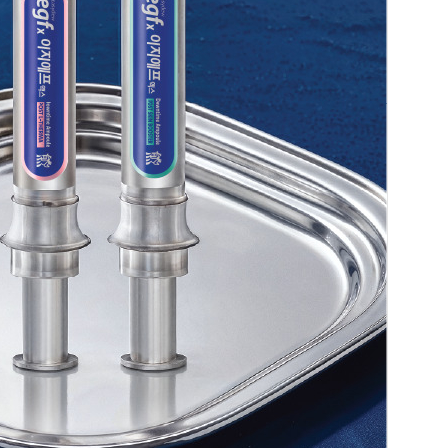
양자컴퓨팅 비즈니스·기술 입문 1-Day 워크샵 - 큐비트·양자 알고리듬·Qiskit 실습으로 이해하는 차세대
업무 자동화 위한 AI ‘세컨드 브레인’ 만들기 1-day 워크숍 - LLM Wiki 