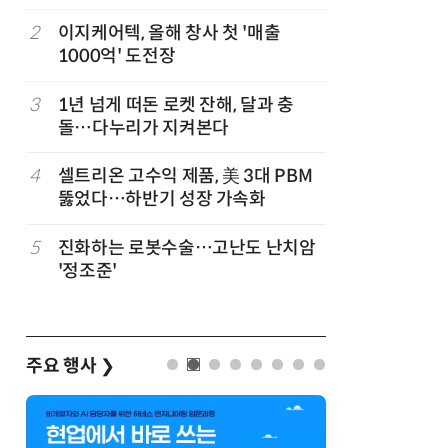
규
2
이지케어텍, 올해 창사 첫 '매출
7
“아스트라
1000억' 도전장
모 초대형
3
1년 넘게 떠돈 로켓 잔해, 달과 충
8
특구재단,
업
돌…다누리가 지켜본다
화…존스
화 논의
정
4
셀트리온 고수익 제품, 美 3대 PBM
9
국가연구개
뚫었다…하반기 성장 가속화
통부로 일
5
진화하는 로봇수술…고난도 난치암
10
[르포]아
'정조준'
경 다루며
제공 '주
주요 행사
❯