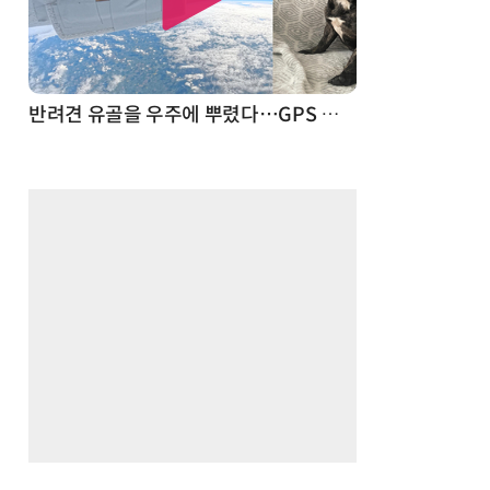
드론
반려견 유골을 우주에 뿌렸다…GPS 추적기로 회수까지 성공