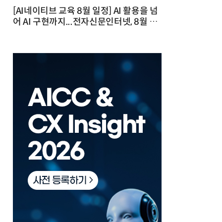
[AI네이티브 교육 8월 일정] AI 활용을 넘
어 AI 구현까지...전자신문인터넷, 8월 실
전 교육·워크숍 개최 발행일 : 2026-07-
23 10:46