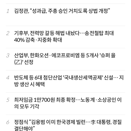
1
김정관, “성과급, 주총 승인 거치도록 상법 개정”
2
기후부, 전력망 갈등 해법 내놨다…송전철탑 최대
40% 감축·지중화 확대
3
산업부, 한화오션·에코프로비엠 등 5개사 '슈퍼 을
(乙)' 선정
4
반도체 등 6대 첨단산업 '국내생산세액공제' 신설… 지
방 생산 시 혜택
5
최저임금 1만700원 최종 확정…노동계·소상공인 이
의 모두 기각
6
정점식 “김용범 이미 한국경제 빌런…李 대통령, 경질
결단해야”