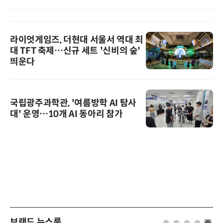
라이엇게임즈, 더현대 서울서 역대 최
대 TFT 축제…신규 세트 '신비의 숲'
띄운다
국립광주과학관, '여름방학 AI 탐사
대' 운영…10개 AI 동아리 참가
브랜드 뉴스룸