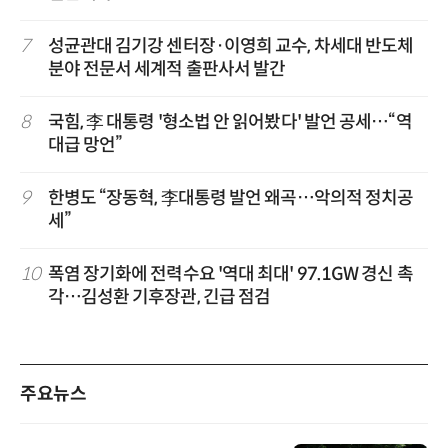
7
성균관대 김기강 센터장·이영희 교수, 차세대 반도체
분야 전문서 세계적 출판사서 발간
8
국힘, 李 대통령 '형소법 안 읽어봤다' 발언 공세…“역
대급 망언”
9
한병도 “장동혁, 李대통령 발언 왜곡…악의적 정치공
세”
10
폭염 장기화에 전력수요 '역대 최대' 97.1GW 경신 촉
각…김성환 기후장관, 긴급 점검
주요뉴스