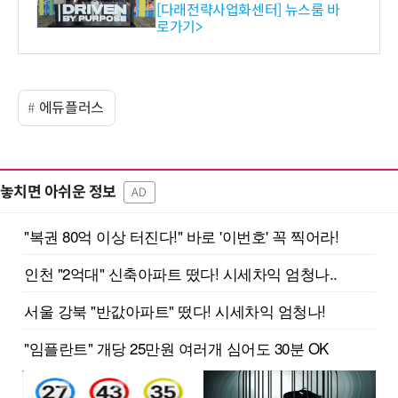
와의 비즈니스 미팅 지원…K
[다래전략사업화센터] 뉴스룸 바
로가기>
-바이오 해외 진출 교두보 확
보
에듀플러스
놓치면 아쉬운 정보
AD