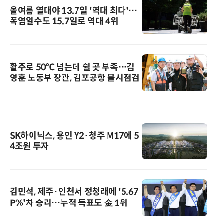
올여름 열대야 13.7일 '역대 최다'…
폭염일수도 15.7일로 역대 4위
활주로 50℃ 넘는데 쉴 곳 부족…김
영훈 노동부 장관, 김포공항 불시점검
SK하이닉스, 용인 Y2·청주 M17에 5
4조원 투자
김민석, 제주·인천서 정청래에 '5.67
P%'차 승리…누적 득표도 金 1위