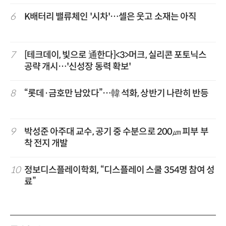
6
K배터리 밸류체인 '시차'…셀은 웃고 소재는 아직
7
[테크데이, 빛으로 通한다]<3>머크, 실리콘 포토닉스
공략 개시…'신성장 동력 확보'
8
“롯데·금호만 남았다”…韓 석화, 상반기 나란히 반등
9
박성준 아주대 교수, 공기 중 수분으로 200㎛ 피부 부
착 전지 개발
10
정보디스플레이학회, “디스플레이 스쿨 354명 참여 성
료”