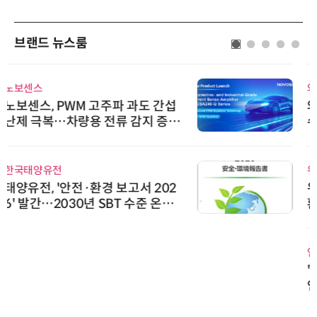
브랜드 뉴스룸
와이즈스톤
와이즈스톤, 에이데이타 'SCV 기반
수집 데이터'에 DQ인증 최고 등급
수여
위고페어
위고페어, 서울AI허브 '2026 AI 전
환(AX) 지원사업' 컨소시엄 선정
인아그룹
'자동화 산업의 새로운 가능성'…
인아그룹 전국 7개 도시 세미나 페
어 개최