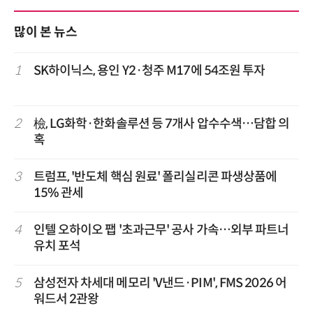
많이 본 뉴스
1
SK하이닉스, 용인 Y2·청주 M17에 54조원 투자
2
檢, LG화학·한화솔루션 등 7개사 압수수색…담합 의
혹
3
트럼프, '반도체 핵심 원료' 폴리실리콘 파생상품에
15% 관세
4
인텔 오하이오 팹 '초과근무' 공사 가속…외부 파트너
유치 포석
5
삼성전자 차세대 메모리 'V낸드·PIM', FMS 2026 어
워드서 2관왕