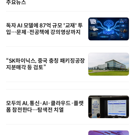
주요뉴스
독자 AI 모델에 87억 규모 '교재' 투
입…문제·전공책에 강의영상까지
“SK하이닉스, 중국 충칭 패키징공장
지분매각 등 검토”
모두의 AI, 통신·AI·클라우드·플랫
폼 참전한다…탐색전 치열