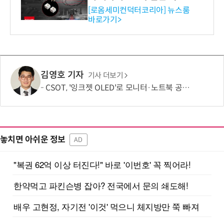
스 개발
[로옴세미컨덕터코리아] 뉴스룸
바로가기>
김영호 기자
기사 더보기
CSOT, '잉크젯 OLED'로 모니터·노트북 공략 본격화…MSI 모니터 공개
놓치면 아쉬운 정보
AD