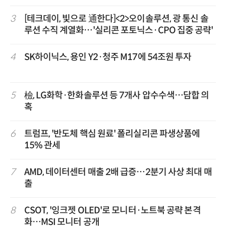
3
[테크데이, 빛으로 通한다]<2>오이솔루션, 광 통신 솔
루션 수직 계열화…'실리콘 포토닉스·CPO 집중 공략'
4
SK하이닉스, 용인 Y2·청주 M17에 54조원 투자
5
檢, LG화학·한화솔루션 등 7개사 압수수색…담합 의
혹
6
트럼프, '반도체 핵심 원료' 폴리실리콘 파생상품에
15% 관세
7
AMD, 데이터센터 매출 2배 급증…2분기 사상 최대 매
출
8
CSOT, '잉크젯 OLED'로 모니터·노트북 공략 본격
화…MSI 모니터 공개