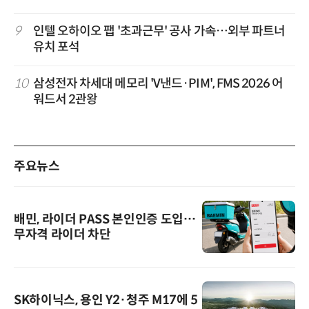
9
인텔 오하이오 팹 '초과근무' 공사 가속…외부 파트너
유치 포석
10
삼성전자 차세대 메모리 'V낸드·PIM', FMS 2026 어
워드서 2관왕
주요뉴스
배민, 라이더 PASS 본인인증 도입…
무자격 라이더 차단
SK하이닉스, 용인 Y2·청주 M17에 5