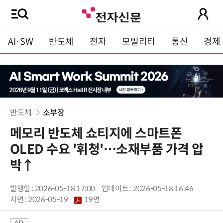
AI·SW
반도체
전자
모빌리티
통신
경제
반도체
소부장
메모리 반도체 쇼티지에 스마트폰
OLED 수요 '휘청'…소재부품 가격 압
박↑
발행일 : 2026-05-18 17:00
업데이트 : 2026-05-18 16:46
지면 :
2026-05-19
19면