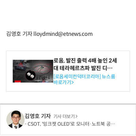
김영호 기자 lloydmind@etnews.com
로옴, 발진 출력 4배 높인 2세
대 테라헤르츠파 발진 디바이
스 개발
[로옴세미컨덕터코리아] 뉴스룸
바로가기>
김영호 기자
기사 더보기
CSOT, '잉크젯 OLED'로 모니터·노트북 공략 본격화…MSI 모니터 공개