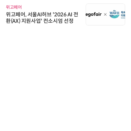
교두보 확보
위고페어
위고페어, 서울AI허브 '2026 AI 전
환(AX) 지원사업' 컨소시엄 선정