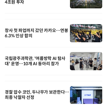
4조원 투자
창사 첫 파업까지 갔던 카카오…연봉
6.3% 인상 합의
국립광주과학관, '여름방학 AI 탐사
대' 운영…10개 AI 동아리 참가
경찰 압수 코인, 두나무가 보관한다…
최종 낙찰자 선정