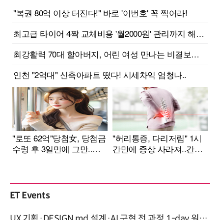
ET Events
UX 기획·DESIGN.md 설계·AI 구현 전 과정 1-day 워크숍 with Claude Code·Codex 9월 15일 개최