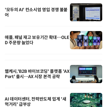
'모두의 AI' 컨소시엄 영입 경쟁 불붙
어
애플, 패널 재고 보유기간 확대…OLE
D 주문량 늘었다
웹케시,'B2B 바이브코딩' 플랫폼 'AX
Port' 출시…AX 시장 본격 공략
AI 데이터센터, 전력반도체 업계 '새
먹거리' 급부상