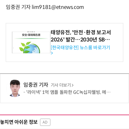
임중권 기자 lim9181@etnews.com
태양유전, '안전·환경 보고서
2026' 발간…2030년 SBT
수준 온실가스 감축 추진
[한국태양유전] 뉴스룸 바로가기
>
임중권 기자
기사 더보기
'라이넥' 1억 앰플 돌파한 GC녹십자웰빙, 메디컬 에스테틱 확장
놓치면 아쉬운 정보
AD