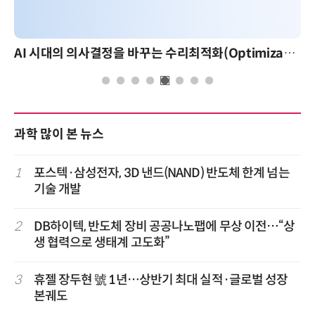
AI 시대의 의사결정을 바꾸는 수리최적화(Optimization): 실제 산업 적용 사례와 활용 전략
과학 많이 본 뉴스
1
포스텍·삼성전자, 3D 낸드(NAND) 반도체 한계 넘는
기술 개발
2
DB하이텍, 반도체 장비 공공나노팹에 무상 이전…“상
생 협력으로 생태계 고도화”
3
휴젤 장두현 號 1년…상반기 최대 실적·글로벌 성장
본궤도