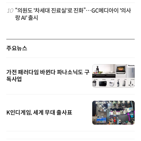
10
“의원도 '차세대 진료실'로 진화”…GC메디아이 '의사
랑 AI' 출시
주요뉴스
가전 패러다임 바뀐다 파나소닉도 구
독사업
K인디게임, 세계 무대 출사표