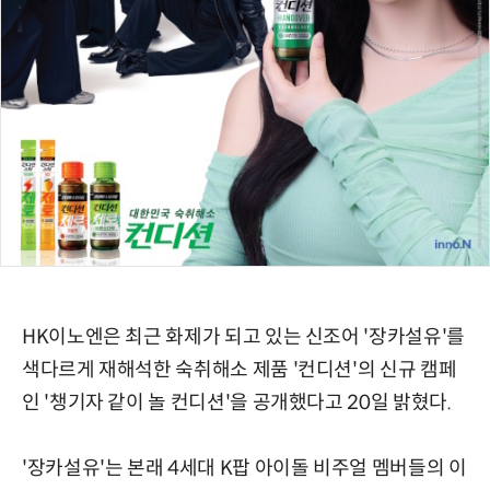
HK이노엔은 최근 화제가 되고 있는 신조어 '장카설유'를
색다르게 재해석한 숙취해소 제품 '컨디션'의 신규 캠페
인 '챙기자 같이 놀 컨디션'을 공개했다고 20일 밝혔다.
'장카설유'는 본래 4세대 K팝 아이돌 비주얼 멤버들의 이