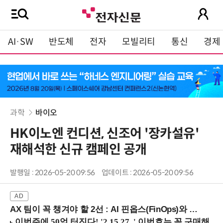
AI·SW
반도체
전자
모빌리티
통신
경제
과학
바이오
HK이노엔 컨디션, 신조어 '장카설유'
재해석한 신규 캠페인 공개
발행일 : 2026-05-20 09:56
업데이트 : 2026-05-20 09:56
AX 팀이 꼭 챙겨야 할 2선 : AI 핀옵스(FinOps)와 토큰 거버넌스 (8/21 잠실역)