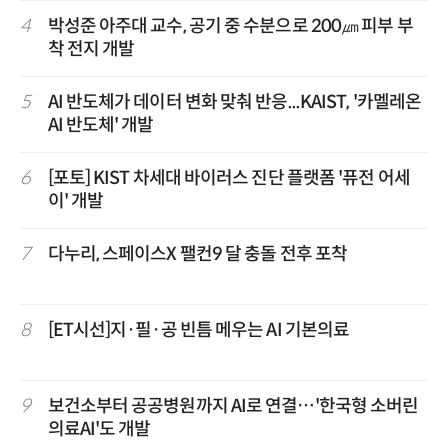
4
박성준 아주대 교수, 공기 중 수분으로 200㎛ 피부 부
착 전지 개발
5
AI 반도체가 데이터 변화 맞춰 반응...KAIST, '카멜레온
AI 반도체' 개발
6
[포토] KIST 차세대 바이러스 진단 플랫폼 '퓨전 어세
이' 개발
7
다누리, 스페이스X 팰컨9 달 충돌 전후 포착
8
[ET시선]지·필·공 빈틈 메우는 AI 기본의료
9
보건소부터 공공병원까지 AI로 연결…'한국형 소버린
의료AI'도 개발