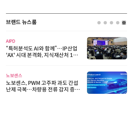
브랜드 뉴스룸
AIPD
“특허분석도 AI와 함께”…IP산업
'AX' 시대 본격화, 지식재산처 1호
AI IP데이터분석사 탄생
노보센스
노보센스, PWM 고주파 과도 간섭
난제 극복…차량용 전류 감지 증폭
기