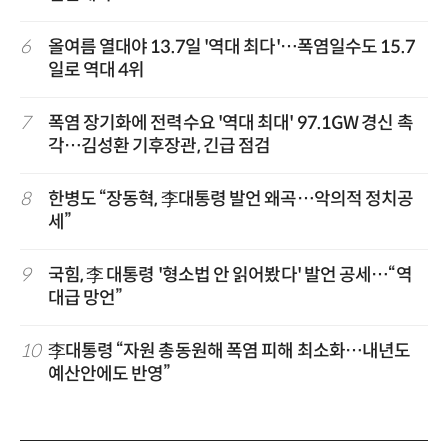
6
올여름 열대야 13.7일 '역대 최다'…폭염일수도 15.7
일로 역대 4위
7
폭염 장기화에 전력수요 '역대 최대' 97.1GW 경신 촉
각…김성환 기후장관, 긴급 점검
8
한병도 “장동혁, 李대통령 발언 왜곡…악의적 정치공
세”
9
국힘, 李 대통령 '형소법 안 읽어봤다' 발언 공세…“역
대급 망언”
10
李대통령 “자원 총동원해 폭염 피해 최소화…내년도
예산안에도 반영”