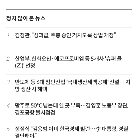
정치 많이 본 뉴스
1
김정관, “성과급, 주총 승인 거치도록 상법 개정”
2
산업부, 한화오션·에코프로비엠 등 5개사 '슈퍼 을
(乙)' 선정
3
반도체 등 6대 첨단산업 '국내생산세액공제' 신설… 지
방 생산 시 혜택
4
활주로 50℃ 넘는데 쉴 곳 부족…김영훈 노동부 장관,
김포공항 불시점검
5
정점식 “김용범 이미 한국경제 빌런…李 대통령, 경질
결단해야”