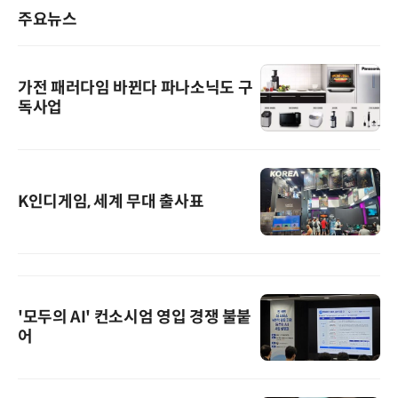
주요뉴스
가전 패러다임 바뀐다 파나소닉도 구
독사업
K인디게임, 세계 무대 출사표
'모두의 AI' 컨소시엄 영입 경쟁 불붙
어