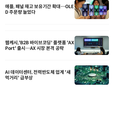
애플, 패널 재고 보유기간 확대…OLE
D 주문량 늘었다
웹케시,'B2B 바이브코딩' 플랫폼 'AX
Port' 출시…AX 시장 본격 공략
AI 데이터센터, 전력반도체 업계 '새
먹거리' 급부상