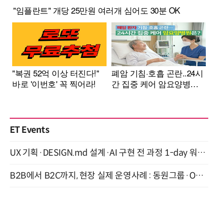
ET Events
UX 기획·DESIGN.md 설계·AI 구현 전 과정 1-day 워크숍 with Claude Code·Codex 9월 15일 개최
B2B에서 B2C까지, 현장 실제 운영사례 : 동원그룹·OCI·다이닝브랜즈그룹·당근 (8/27)