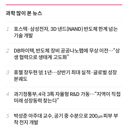
과학 많이 본 뉴스
1
포스텍·삼성전자, 3D 낸드(NAND) 반도체 한계 넘는
기술 개발
2
DB하이텍, 반도체 장비 공공나노팹에 무상 이전…“상
생 협력으로 생태계 고도화”
3
휴젤 장두현 號 1년…상반기 최대 실적·글로벌 성장
본궤도
4
과기정통부, 4극 3특 자율형 R&D 가동…“지역이 직접
미래 성장동력 찾는다”
5
박성준 아주대 교수, 공기 중 수분으로 200㎛ 피부 부
착 전지 개발