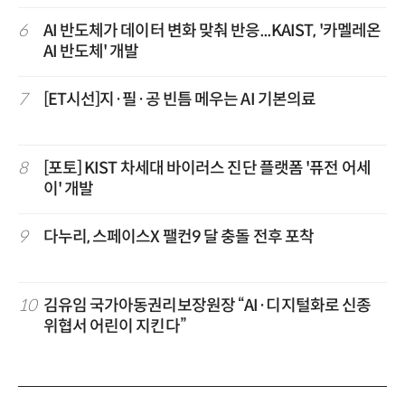
6
AI 반도체가 데이터 변화 맞춰 반응...KAIST, '카멜레온
AI 반도체' 개발
7
[ET시선]지·필·공 빈틈 메우는 AI 기본의료
8
[포토] KIST 차세대 바이러스 진단 플랫폼 '퓨전 어세
이' 개발
9
다누리, 스페이스X 팰컨9 달 충돌 전후 포착
10
김유임 국가아동권리보장원장 “AI·디지털화로 신종
위협서 어린이 지킨다”