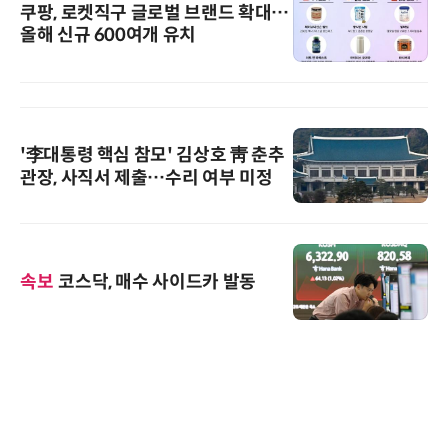
쿠팡, 로켓직구 글로벌 브랜드 확대…
올해 신규 600여개 유치
'李대통령 핵심 참모' 김상호 靑 춘추
관장, 사직서 제출…수리 여부 미정
속보
코스닥, 매수 사이드카 발동