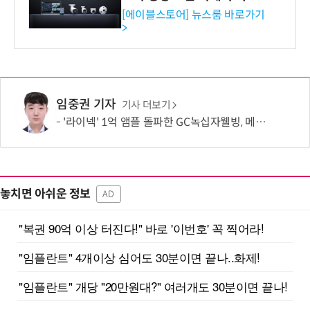
독점 판매 파트너십 체결
[에이블스토어] 뉴스룸 바로가기
>
임중권 기자
기사 더보기
'라이넥' 1억 앰플 돌파한 GC녹십자웰빙, 메디컬 에스테틱 확장
놓치면 아쉬운 정보
AD