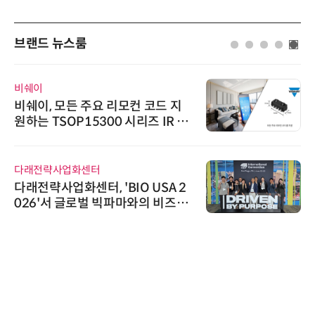
브랜드 뉴스룸
비쉐이
비쉐이, 모든 주요 리모컨 코드 지
원하는 TSOP15300 시리즈 IR 수
신기 출시
다래전략사업화센터
다래전략사업화센터, 'BIO USA 2
026'서 글로벌 빅파마와의 비즈니
스 미팅 지원…K-바이오 해외 진출
교두보 확보