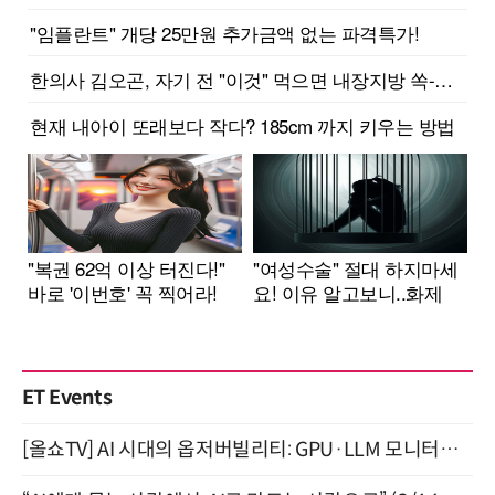
ET Events
[올쇼TV] AI 시대의 옵저버빌리티: GPU·LLM 모니터링부터 AI 기반 장애 대응까지 (8/11 생방송)