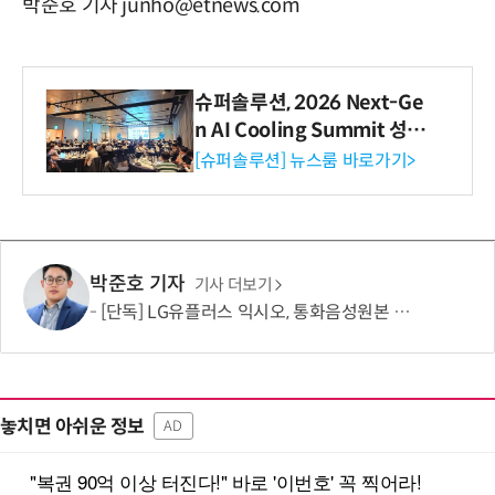
박준호 기자 junho@etnews.com
슈퍼솔루션, 2026 Next-Ge
n AI Cooling Summit 성황
리 성료
[슈퍼솔루션] 뉴스룸 바로가기>
박준호 기자
기사 더보기
[단독] LG유플러스 익시오, 통화음성원본 제한적 수집…보이스피싱 탐지 고도화 활용
놓치면 아쉬운 정보
AD