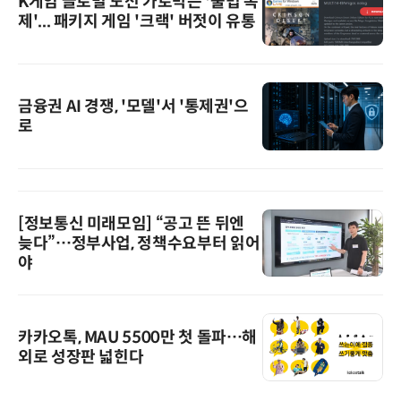
K게임 글로벌 도전 가로막는 '불법 복
제'... 패키지 게임 '크랙' 버젓이 유통
금융권 AI 경쟁, '모델'서 '통제권'으
로
[정보통신 미래모임] “공고 뜬 뒤엔
늦다”…정부사업, 정책수요부터 읽어
야
카카오톡, MAU 5500만 첫 돌파…해
외로 성장판 넓힌다