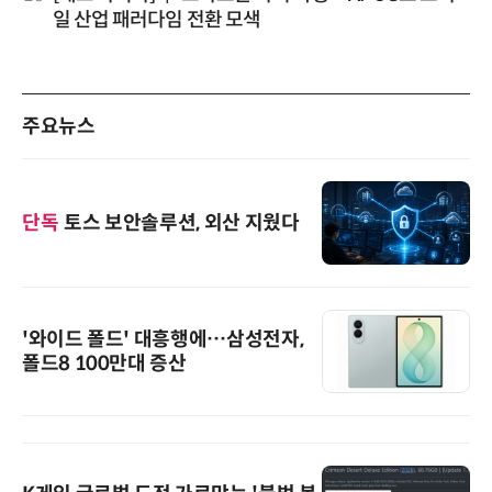
일 산업 패러다임 전환 모색
주요뉴스
단독
토스 보안솔루션, 외산 지웠다
'와이드 폴드' 대흥행에…삼성전자,
폴드8 100만대 증산