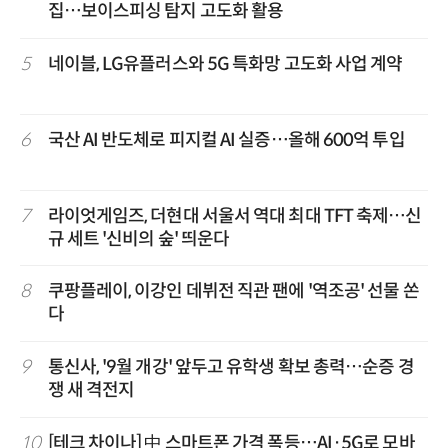
집…보이스피싱 탐지 고도화 활용
5
네이블, LG유플러스와 5G 특화망 고도화 사업 계약
6
국산 AI 반도체로 피지컬 AI 실증…올해 600억 투입
7
라이엇게임즈, 더현대 서울서 역대 최대 TFT 축제…신
규 세트 '신비의 숲' 띄운다
8
쿠팡플레이, 이강인 데뷔전 직관 팬에 '역조공' 선물 쏜
다
9
통신사, '9월 개강' 앞두고 유학생 확보 총력…순증 경
쟁 새 격전지
10
[테크 차이나] 中 스마트폰 가격 폭등…AI·5G로 모바