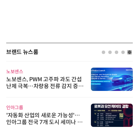
브랜드 뉴스룸
노보센스
노보센스, PWM 고주파 과도 간섭
난제 극복…차량용 전류 감지 증폭
기
인아그룹
'자동화 산업의 새로운 가능성'…
인아그룹 전국 7개 도시 세미나 페
어 개최