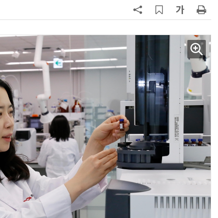
7
[K-과학인재 고등학생 캠프] 반도체
·바이오 실험에 더위도 잊었다…
“내년 2기로 이어집니다”
8
휴젤 장두현 號 1년…상반기 최대 
적·글로벌 성장 본궤도
9
[르포]아이들이 직접 첨단 전자현미
경 다루며 과학원리 체득...과학체험
제공 '주니어닥터' 현장
10
다누리, 스페이스X 팰컨9 달 충돌 전
후 포착