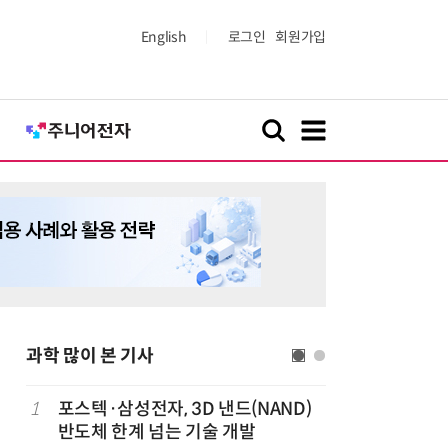
English
로그인
회원가입
과학 많이 본 기사
정
1
포스텍·삼성전자, 3D 낸드(NAND)
6
“망막 찍
반도체 한계 넘는 기술 개발
부, 첨단 