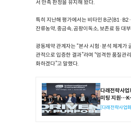
서 만족 판정을 유지해 왔다.
특히 지난해 평가에서는 비타민 B군(B1·B2·
잔류농약, 중금속, 곰팡이독소, 보존료 등 대
광동제약 관계자는 “본사 시험·분석 체계가 
관적으로 입증한 결과”라며 “엄격한 품질관리
화하겠다”고 말했다.
다래전략사업화센
미팅 지원…K
[다래전략사업화