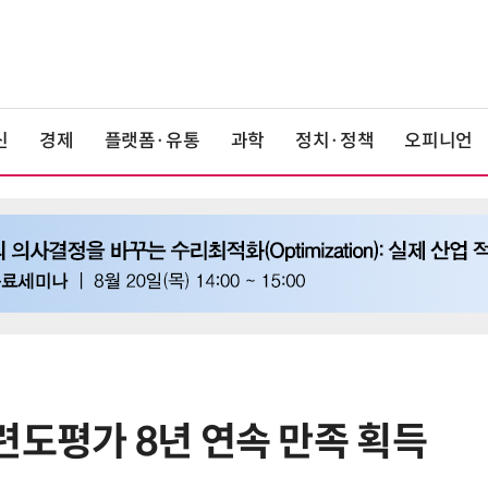
신
경제
플랫폼·유통
과학
정치·정책
오피니언
련도평가 8년 연속 만족 획득
6
“망막 찍자 심혈관 고위험 판정”…
부, 첨단 의료 AI 임상 확산 지원