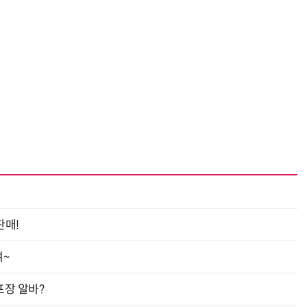
“계속 쫓아왔다”…도망치던 우크라 민간인 공격한 러 자폭 드론
진정한 우정?…친구 구하려다 둘 다 의자 틈에 목이 낀
판매!
여~
프장 알바?