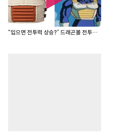
 순간
“입으면 전투력 상승?” 드래곤볼 전투복 닮은 중량조끼