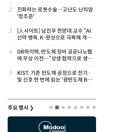
2
진화하는 로봇수술…고난도 난치암
7
[K-과학
'정조준'
·바이오 
“내년 2
실
3
[人사이트] 남진우 한양대 교수 “AI
8
휴젤 장두
신약 병목, K-문샷으로 극복해 개발
적·글로벌
속도 10배 향상”
4
DB하이텍, 반도체 장비 공공나노팹
9
[르포]아
에 무상 이전…“상생 협력으로 생태
경 다루며
계 고도화”
제공 '주
5
KIST, 기존 반도체 공정으로 전기·
10
다누리, 
빛 신호 한 번에 읽는 '광반도체 BCI
후 포착
칩' 구현
주요 행사
❯