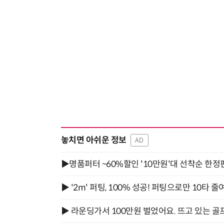
놓치면 아쉬운 정보
AD
▶명품퍼터 ~60%할인 '10만원'대 선착순 한정
▶ '2m' 퍼팅, 100% 성공! 퍼팅으로만 10타 줄
▶ 라운딩가서 100만원 벌었어요. 뜨고 있는 골