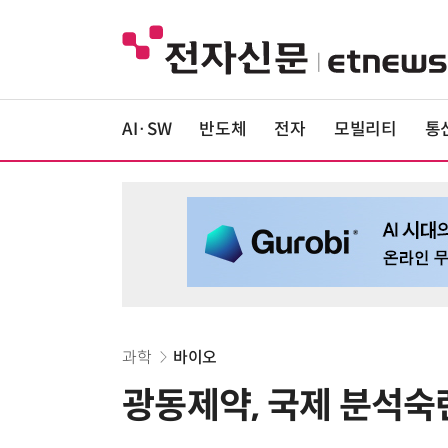
AI·SW
반도체
전자
모빌리티
통
과학
바이오
광동제약, 국제 분석숙