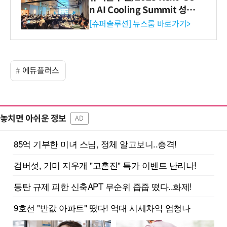
n AI Cooling Summit 성황
리 성료
[슈퍼솔루션] 뉴스룸 바로가기>
에듀플러스
놓치면 아쉬운 정보
AD