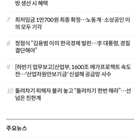
방 생산 시 혜택
7
최저임금 1만700원 최종 확정…노동계·소상공인 이
의 모두 기각
8
정점식 “김용범 이미 한국경제 빌런…李 대통령, 경질
결단해야”
9
[하반기 업무보고]산업부, 1600조 메가프로젝트 속도
전…'산업자원안보기금' 신설해 공급망 사수
10
돌려차기 피해자 불러 놓고 “돌려차기 한번 해라”…선
넘은 친한계
주요뉴스