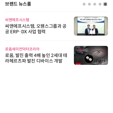
브랜드 뉴스룸
씨앤에프시스템
씨앤에프시스템, 오웬스그룹과 공
공 ERP·DX 사업 협력
로옴세미컨덕터코리아
로옴, 발진 출력 4배 높인 2세대 테
라헤르츠파 발진 디바이스 개발