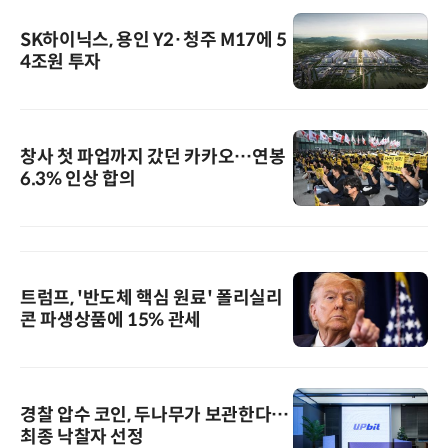
SK하이닉스, 용인 Y2·청주 M17에 5
4조원 투자
창사 첫 파업까지 갔던 카카오…연봉
6.3% 인상 합의
트럼프, '반도체 핵심 원료' 폴리실리
콘 파생상품에 15% 관세
경찰 압수 코인, 두나무가 보관한다…
최종 낙찰자 선정