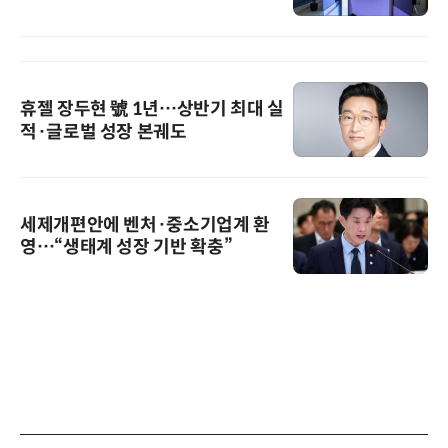
휴젤 장두현 號 1년…상반기 최대 실
적·글로벌 성장 본궤도
세제개편안에 벤처·중소기업계 환
영…“생태계 성장 기반 확충”