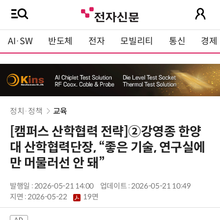
AI·SW
반도체
전자
모빌리티
통신
경제
정치·정책
교육
[캠퍼스 산학협력 전략]②강영종 한양
대 산학협력단장, “좋은 기술, 연구실에
만 머물러선 안 돼”
발행일 : 2026-05-21 14:00
업데이트 : 2026-05-21 10:49
지면 :
2026-05-22
19면