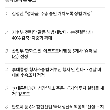
정치 많이 본 뉴스
1
김정관, “성과급, 주총 승인 거치도록 상법 개정”
2
기후부, 전력망 갈등 해법 내놨다…송전철탑 최대
40% 감축·지중화 확대
3
산업부, 한화오션·에코프로비엠 등 5개사 '슈퍼 을
(乙)' 선정
4
李대통령, 형사소송법 거부권 행사 안 한다… 경찰 비
대화 후속조치 점검
5
李대통령, 'K자 성장' 해소 주문…“기업 투자 걸림돌 제
거” 강조도
6
반도체 등 6대 첨단산업 '국내생산세액공제' 신설… 지