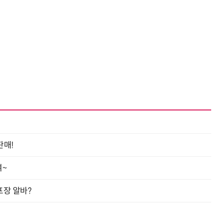
판매!
여~
프장 알바?