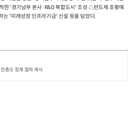
적한 '경기남부 본사·R&D 복합도시' 조성 △반도체 호황에
하는 '미래성장 인프라기금' 신설 등을 담았다.
“계속 쫓아왔다”…도망치던 우크라 민간인 공격한 러 자폭 드론
진정한 우정?…친구 구하려다 둘 다 의자 틈에 목이 낀
·진종오 징계 절차 개시