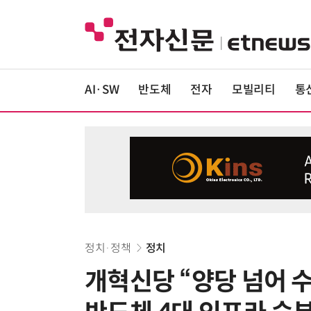
AI·SW
반도체
전자
모빌리티
통
정치·정책
정치
개혁신당 “양당 넘어 