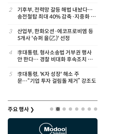
2
기후부, 전력망 갈등 해법 내놨다…
7
최저임금 
송전철탑 최대 40% 감축·지중화 확
동계·소상
대
3
산업부, 한화오션·에코프로비엠 등
8
정점식 “
5개사 '슈퍼 을(乙)' 선정
런…李 대
4
李대통령, 형사소송법 거부권 행사
9
[하반기 
안 한다… 경찰 비대화 후속조치 점
메가프로
검
보기금' 
5
李대통령, 'K자 성장' 해소 주
10
돌려차기 
문…“기업 투자 걸림돌 제거” 강조도
기 한번 
주요 행사
❯