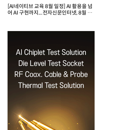
[AI네이티브 교육 8월 일정] AI 활용을 넘
어 AI 구현까지...전자신문인터넷, 8월 실
전 교육·워크숍 개최 발행일 : 2026-07-
23 10:46