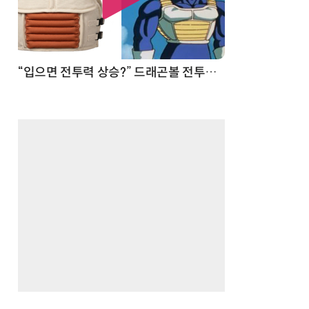
 순간
“입으면 전투력 상승?” 드래곤볼 전투복 닮은 중량조끼