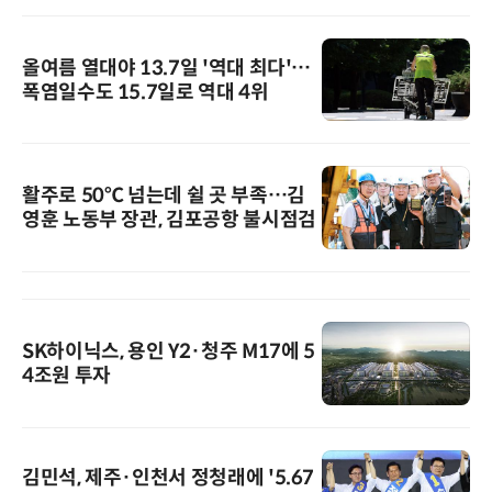
올여름 열대야 13.7일 '역대 최다'…
폭염일수도 15.7일로 역대 4위
활주로 50℃ 넘는데 쉴 곳 부족…김
영훈 노동부 장관, 김포공항 불시점검
SK하이닉스, 용인 Y2·청주 M17에 5
4조원 투자
김민석, 제주·인천서 정청래에 '5.67