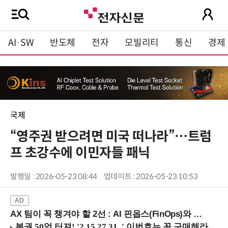
AI·SW
반도체
전자
모빌리티
통신
경제
국제
“영주권 받으려면 미국 떠나라”…트럼
프 초강수에 이민자들 패닉
발행일 : 2026-05-23 08:44
업데이트 : 2026-05-23 10:53
AX 팀이 꼭 챙겨야 할 2선 : AI 핀옵스(FinOps)와 토큰 거버넌스 (8/21 잠실역)