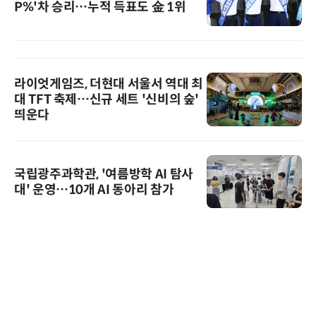
P%'차 승리…누적 득표도 金 1위
라이엇게임즈, 더현대 서울서 역대 최
대 TFT 축제…신규 세트 '신비의 숲'
띄운다
국립광주과학관, '여름방학 AI 탐사
대' 운영…10개 AI 동아리 참가