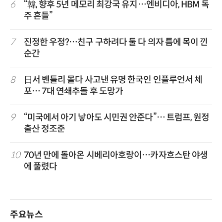
6
“韓, 향후 5년 메모리 최강국 유지…엔비디아, HBM 독
주 흔들”
7
진정한 우정?…친구 구하려다 둘 다 의자 틈에 목이 낀
순간
8
日서 벤틀리 몰다 사고낸 유명 한국인 인플루언서 체
포… 7대 연쇄추돌 후 도망가
9
“미국에서 아기 낳아도 시민권 안준다”… 트럼프, 원정
출산 정조준
10
70년 만에 돌아온 시베리아호랑이…카자흐스탄 야생
에 풀렸다
주요뉴스