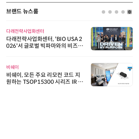
브랜드 뉴스룸
다래전략사업화센터
다래전략사업화센터, 'BIO USA 2
026'서 글로벌 빅파마와의 비즈니
스 미팅 지원…K-바이오 해외 진출
교두보 확보
비쉐이
비쉐이, 모든 주요 리모컨 코드 지
원하는 TSOP15300 시리즈 IR 수
신기 출시