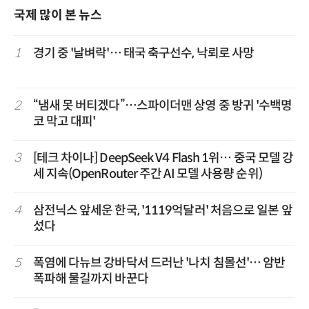
국제 많이 본 뉴스
1
경기 중 '날벼락'… 태국 축구선수, 낙뢰로 사망
2
“냄새 못 버티겠다”…스파이더맨 상영 중 방귀 '수백명
코 막고 대피'
3
[테크 차이나] DeepSeek V4 Flash 1위… 중국 모델 강
세 지속(OpenRouter 주간 AI 모델 사용량 순위)
4
삼전닉스 앞세운 한국, '1119억달러' 처음으로 일본 앞
섰다
5
폭염에 다뉴브 강바닥서 드러난 '나치 침몰선'… 암반
폭파해 물길까지 바꾼다