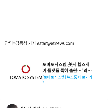
광명=김동성 기자 estar@etnews.com
토마토시스템, 美서 헬스케
어 플랫폼 특허 출원…“의료
기관·보험사 공략”
[토마토시스템] 뉴스룸 바로가기
>