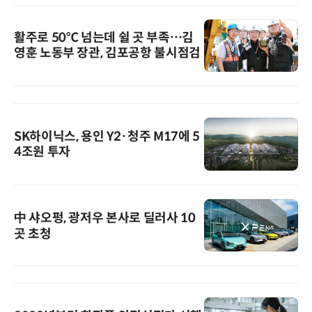
활주로 50℃ 넘는데 쉴 곳 부족…김
영훈 노동부 장관, 김포공항 불시점검
SK하이닉스, 용인 Y2·청주 M17에 5
4조원 투자
中 샤오펑, 광저우 본사로 딜러사 10
곳 초청