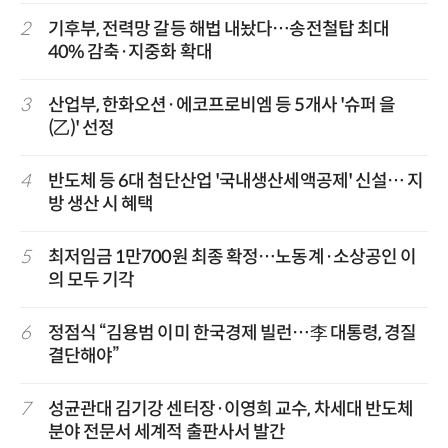
2
기후부, 전력망 갈등 해법 내놨다…송전철탑 최대
40% 감축·지중화 확대
3
산업부, 한화오션·에코프로비엠 등 5개사 '슈퍼 을
(乙)' 선정
4
반도체 등 6대 첨단산업 '국내생산세액공제' 신설… 지
방 생산 시 혜택
5
최저임금 1만700원 최종 확정…노동계·소상공인 이
의 모두 기각
6
정점식 “김용범 이미 한국경제 빌런…李 대통령, 경질
결단해야”
7
성균관대 김기강 센터장·이영희 교수, 차세대 반도체
분야 전문서 세계적 출판사서 발간