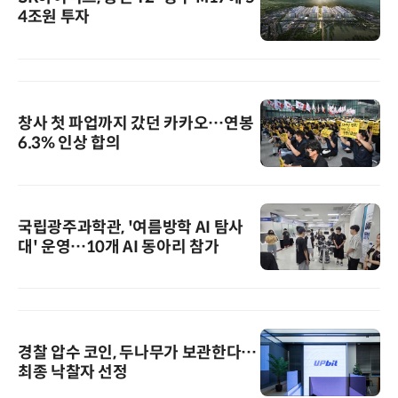
4조원 투자
창사 첫 파업까지 갔던 카카오…연봉
6.3% 인상 합의
국립광주과학관, '여름방학 AI 탐사
대' 운영…10개 AI 동아리 참가
경찰 압수 코인, 두나무가 보관한다…
최종 낙찰자 선정