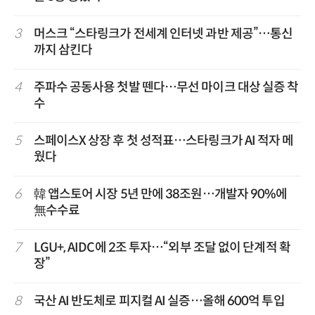
3
머스크 “스타링크가 전세계 인터넷 과반 제공”…통신
까지 삼킨다
4
주파수 공동사용 첫발 뗀다…무선 마이크 대상 실증 착
수
5
스페이스X 상장 후 첫 성적표…스타링크가 AI 적자 메
웠다
6
韓 앱스토어 시장 5년 만에 38조원…개발자 90%에
無수수료
7
LGU+, AIDC에 2조 투자…“외부 조달 없이 단계적 확
장”
8
국산 AI 반도체로 피지컬 AI 실증…올해 600억 투입