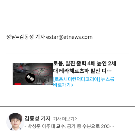
성남=김동성 기자 estar@etnews.com
로옴, 발진 출력 4배 높인 2세
대 테라헤르츠파 발진 디바이
스 개발
[로옴세미컨덕터코리아] 뉴스룸
바로가기>
김동성 기자
기사 더보기
박성준 아주대 교수, 공기 중 수분으로 200㎛ 피부 부착 전지 개발