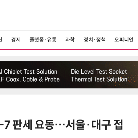
신
경제
플랫폼·유통
과학
정치·정책
오피니언
 D-7 판세 요동…서울·대구 접
6
최저임금 1만700원 최종 확정…노
동계·소상공인 이의 모두 기각