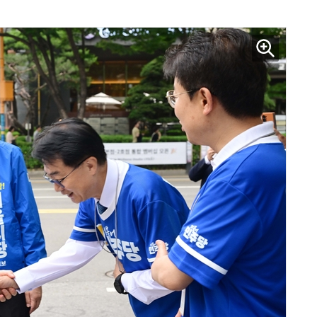
AI Native Enterprise를 지원하는 AI Ready Data 플랫폼 활용 전략
AI 시대의 옵저버빌리티: GPU·LLM 모니터링부터 AI 기반 장애 대응까지