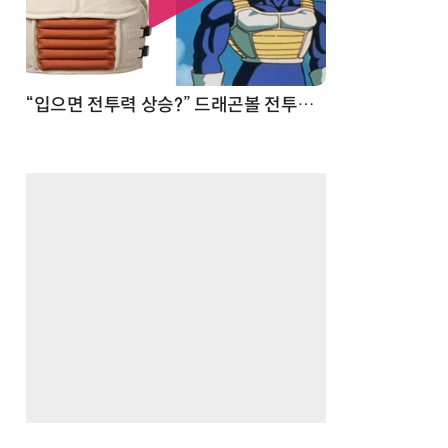
 순간
“입으면 전투력 상승?” 드래곤볼 전투복 닮은 중량조끼