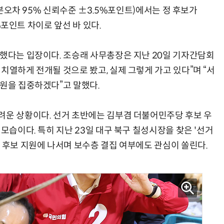
 표본오차 95% 신뢰수준 ±3.5%포인트)에서는 정 후보가
2%포인트 차이로 앞선 바 있다.
“계속 쫓아왔다”…도망치던 우크라 민간인 공격한 러 자폭 드론
진정한 우정?…친구 구하려다 둘 다 의자 틈에 목이 낀
상했다는 입장이다. 조승래 사무총장은 지난 20일 기자간담회
치열하게 전개될 것으로 봤고, 실제 그렇게 가고 있다”며 “서
자원을 집중하겠다”고 말했다.
려운 상황이다. 선거 초반에는 김부겸 더불어민주당 후보 우
 모습이다. 특히 지난 23일 대구 북구 칠성시장을 찾은 '선거
 후보 지원에 나서며 보수층 결집 여부에도 관심이 쏠린다.