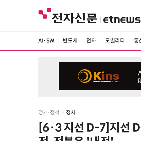
AI·SW
반도체
전자
모빌리티
통
정치·정책
정치
[6·3 지선 D-7]지선