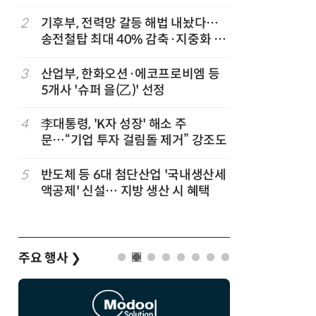
2
기후부, 전력망 갈등 해법 내놨다…
7
정점식 “
송전철탑 최대 40% 감축·지중화 확
런…李 대
대
3
산업부, 한화오션·에코프로비엠 등
8
[하반기 
5개사 '슈퍼 을(乙)' 선정
메가프로
보기금' 
4
李대통령, 'K자 성장' 해소 주
9
돌려차기 
문…“기업 투자 걸림돌 제거” 강조도
기 한번 
5
반도체 등 6대 첨단산업 '국내생산세
10
성균관대
액공제' 신설… 지방 생산 시 혜택
수, 차세
적 출판사
주요 행사
❯