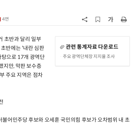
7
정점식 “김용범 이미 한국경제 빌
런…李 대통령, 경질 결단해야”
4면
8
[하반기 업무보고]산업부, 1600조
메가프로젝트 속도전…'산업자원안
선거 초반과 달리 일부
보기금' 신설해 공급망 사수
관련 통계자료 다운로드
 초반에는 '내란 심판
9
돌려차기 피해자 불러 놓고 “돌려차
주요 광역단체장 지지율 조사
바탕으로 17개 광역단
기 한번 해라”…선 넘은 친한계
했지만, 막판 보수층
10
성균관대 김기강 센터장·이영희 교
부 주요 지역은 점차
수, 차세대 반도체 분야 전문서 세계
적 출판사서 발간
전
더불어민주당 후보와 오세훈 국민의힘 후보가 오차범위 내 초