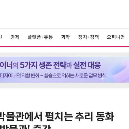
신
경제
플랫폼·유통
과학
정치·정책
오피니언
박물관에서 펼치는 추리 동화
6
최저임금 1만700원 최종 확정…노
동계·소상공인 이의 모두 기각