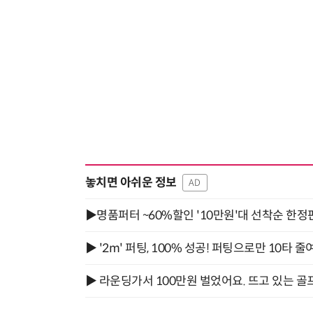
놓치면 아쉬운 정보
AD
▶명품퍼터 ~60%할인 '10만원'대 선착순 한정
▶ '2m' 퍼팅, 100% 성공! 퍼팅으로만 10타 줄
▶ 라운딩가서 100만원 벌었어요. 뜨고 있는 골