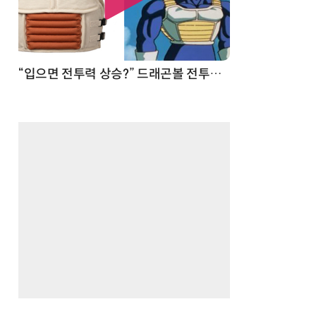
 순간
“입으면 전투력 상승?” 드래곤볼 전투복 닮은 중량조끼