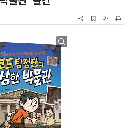
 박물관' 출간
7
반도체 등 6대 첨단산업 '국내생산
액공제' 신설… 지방 생산 시 혜택
8
[하반기 업무보고]산업부, 1600조
메가프로젝트 속도전…'산업자원안
보기금' 신설해 공급망 사수
9
정점식 “김용범 이미 한국경제 빌
런…李 대통령, 경질 결단해야”
10
돌려차기 피해자 불러 놓고 “돌려차
기 한번 해라”…선 넘은 친한계