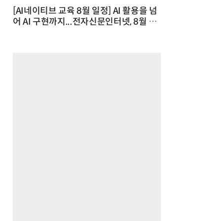
[AI네이티브 교육 8월 일정] AI 활용을 넘
어 AI 구현까지...전자신문인터넷, 8월 실
전 교육·워크숍 개최 발행일 : 2026-07-
23 10:46