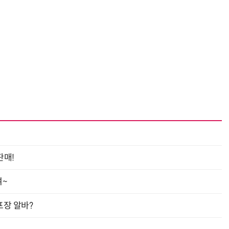
“계속 쫓아왔다”…도망치던 우크라 민간인 공격한 러 자폭 드론
진정한 우정?…친구 구하려다 둘 다 의자 틈에 목이 낀
판매!
여~
프장 알바?