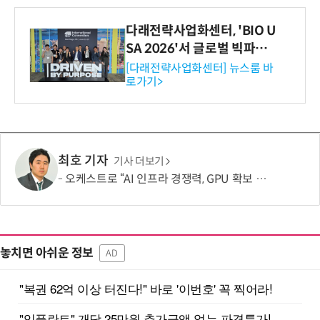
다래전략사업화센터, 'BIO U
SA 2026'서 글로벌 빅파마
와의 비즈니스 미팅 지원…K
[다래전략사업화센터] 뉴스룸 바
로가기>
-바이오 해외 진출 교두보 확
보
최호 기자
기사 더보기
오케스트로 “AI 인프라 경쟁력, GPU 확보 넘어 '운영 효율'이 좌우”
놓치면 아쉬운 정보
AD