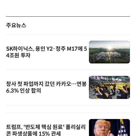
주요뉴스
SK하이닉스, 용인 Y2·청주 M17에 5
4조원 투자
창사 첫 파업까지 갔던 카카오…연봉
6.3% 인상 합의
트럼프, '반도체 핵심 원료' 폴리실리
콘 파생상품에 15% 관세