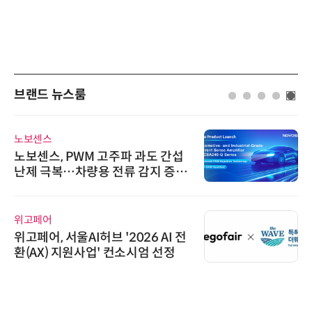
브랜드 뉴스룸
노보센스
노보센스, PWM 고주파 과도 간섭
난제 극복…차량용 전류 감지 증폭
기
위고페어
위고페어, 서울AI허브 '2026 AI 전
환(AX) 지원사업' 컨소시엄 선정