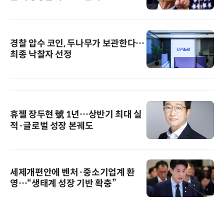
경찰 압수 코인, 두나무가 보관한다…
최종 낙찰자 선정
휴젤 장두현 號 1년…상반기 최대 실
적·글로벌 성장 본궤도
세제개편안에 벤처·중소기업계 환
영…“생태계 성장 기반 확충”