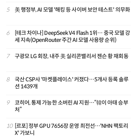
5
美 행정부, AI 모델 '해킹 등 사이버 보안 테스트' 의무화
6
[테크 차이나] DeepSeek V4 Flash 1위… 중국 모델 강
세 지속(OpenRouter 주간 AI 모델 사용량 순위)
7
구광모 LG 회장, 내주 美 실리콘밸리서 젠슨 황 재회동
8
국산 CSP사 '마켓플레이스' 커졌다…5개사 등록 솔루
션 1439개
9
코히어, 통제 가능한 소버린 AI 지원…“韓이 아태 승부
처”
10
[르포] 정부 GPU 7656장 운영 최전선…'NHN 팩토리
X' 가보니