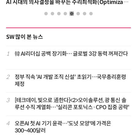
AI 시대의 의사결정을 바꾸는 수리최적화(Optimization): 실제 산업 적용 사례와 활용 전략
SW 많이 본 뉴스
1
韓 AI리더십 공백 장기화… 글로벌 3강 동력 꺼져간다
2
정부 직속 'AI 개발 조직 신설' 초읽기…국무총리훈령
제정
3
[테크데이, 빛으로 通한다]<2>오이솔루션, 광 통신 솔
루션 수직 계열화…'실리콘 포토닉스·CPO 집중 공략'
4
오픈AI 첫 AI 기기 윤곽…'도넛 모양'에 가격은
300~400달러