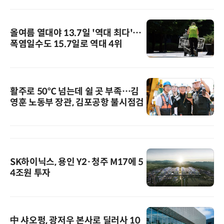
올여름 열대야 13.7일 '역대 최다'…
폭염일수도 15.7일로 역대 4위
활주로 50℃ 넘는데 쉴 곳 부족…김
영훈 노동부 장관, 김포공항 불시점검
SK하이닉스, 용인 Y2·청주 M17에 5
4조원 투자
中 샤오펑, 광저우 본사로 딜러사 10