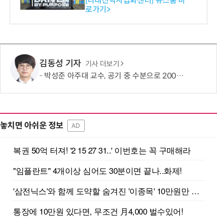
[다래전략사업화센터] 뉴스룸 바
로가기>
-바이오 해외 진출 교두보 확
보
김동성 기자
기사 더보기
박성준 아주대 교수, 공기 중 수분으로 200㎛ 피부 부착 전지 개발
놓치면 아쉬운 정보
AD