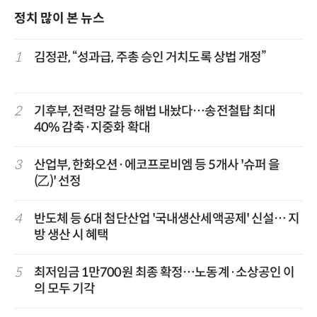
정치 많이 본 뉴스
1
김정관, “성과급, 주총 승인 거치도록 상법 개정”
2
기후부, 전력망 갈등 해법 내놨다…송전철탑 최대
40% 감축·지중화 확대
3
산업부, 한화오션·에코프로비엠 등 5개사 '슈퍼 을
(乙)' 선정
4
반도체 등 6대 첨단산업 '국내생산세액공제' 신설… 지
방 생산 시 혜택
5
최저임금 1만700원 최종 확정…노동계·소상공인 이
의 모두 기각