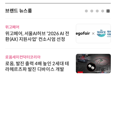
브랜드 뉴스룸
위고페어
위고페어, 서울AI허브 '2026 AI 전
환(AX) 지원사업' 컨소시엄 선정
로옴세미컨덕터코리아
로옴, 발진 출력 4배 높인 2세대 테
라헤르츠파 발진 디바이스 개발