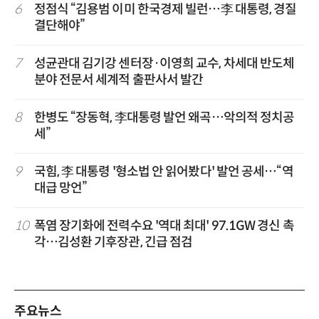
6
정점식 “김용범 이미 한국경제 빌런…李 대통령, 경질
결단해야”
7
성균관대 김기강 센터장·이영희 교수, 차세대 반도체
분야 전문서 세계적 출판사서 발간
8
한병도 “장동혁, 李대통령 발언 왜곡…악의적 정치공
세”
9
국힘, 李 대통령 '형소법 안 읽어봤다' 발언 공세…“역
대급 망언”
10
폭염 장기화에 전력수요 '역대 최대' 97.1GW 경신 촉
각…김성환 기후장관, 긴급 점검
주요뉴스