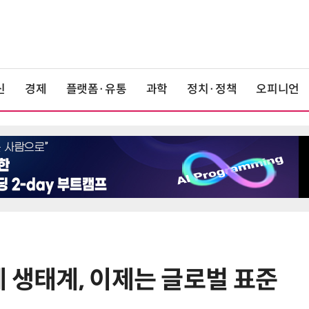
신
경제
플랫폼·유통
과학
정치·정책
오피니언
제 생태계, 이제는 글로벌 표준
6
[디지털문서 인사이트] 디지털통상
협정, '상호인정 체계'라는 다리가 필