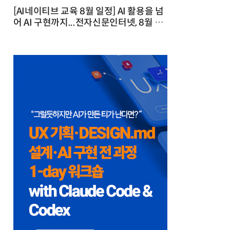
[AI네이티브 교육 8월 일정] AI 활용을 넘
어 AI 구현까지...전자신문인터넷, 8월 실
전 교육·워크숍 개최 발행일 : 2026-07-
23 10:46