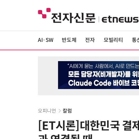
AI·SW
반도체
전자
모빌리티
통
오피니언
칼럼
[ET시론]대한민국 결