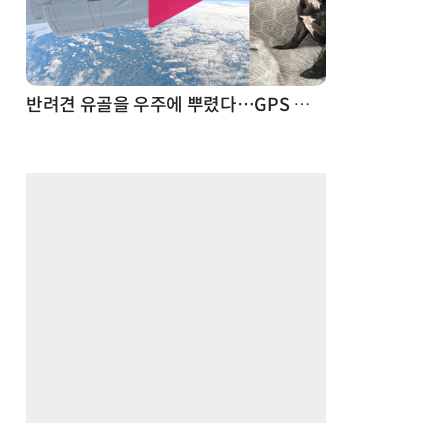
드론
반려견 유골을 우주에 뿌렸다…GPS 추적기로 회수까지 성공