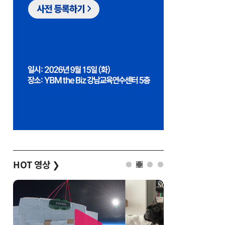
HOT 영상
❯