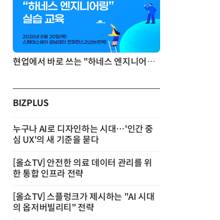
기반 정리·리서치·보고 자동화
현업에서 바로 쓰는 "하네스 엔지니어링" 실습 교육
BIZPLUS
누구나 AI로 디자인하는 시대…'인간 중
심 UX'의 새 기준을 묻다
[올쇼TV] 안전한 의료 데이터 관리를 위
한 통합 인프라 전략
[올쇼TV] 스플렁크가 제시하는 "AI 시대
의 옵저버빌리티" 전략