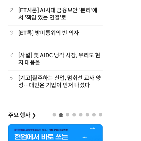
요하다
2
[ET시론] AI시대 금융보안 '분리'에
7
[사설] A
서 '책임 있는 연결'로
두 쏟자
3
[ET톡] 방미통위의 빈 의자
8
[人사이트
더 “진정
능한 삶 
4
[사설] 美 AIDC 냉각 시장, 우리도 현
9
[조현래의
지 대응을
과 K컬처
5
[기고]질주하는 산업, 멈춰선 교사 양
10
[ET톡] 
성…대만은 기업이 먼저 나섰다
지 않도록
주요 행사
❯