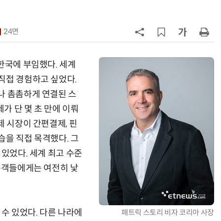
요하다
7
[사설] AI 패권·산업 활력 제고에 모
두 쏟자
24면
8
[人사이트] 신애라 교원 웰스 앰배서
더 “진정한 웰니스는 균형…지속 가
한국에 부임했다. 세계
능한 삶 구현해야”
직접 경험하고 싶었다.
9
[조현래의 콘텐츠 脈] 〈15〉문화기술
나 촘촘하게 연결된 스
과 K컬처산업의 미래
가 단 몇 초 만에 이뤄
10
[ET톡] 통관 개편, 또 다른 제재가 되
제 시장이 간편결제, 핀
지 않도록
습을 직접 목격했다. 그
 있었다. 세계 최고 수준
방문객들에게는 여전히 낯
 수 있었다. 다른 나라에
패트릭 스토리 비자 코리아 사장