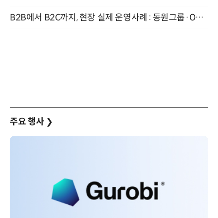
B2B에서 B2C까지, 현장 실제 운영사례 : 동원그룹·OCI·다이닝브랜즈그룹·당근 (8/27)
주요 행사
❯