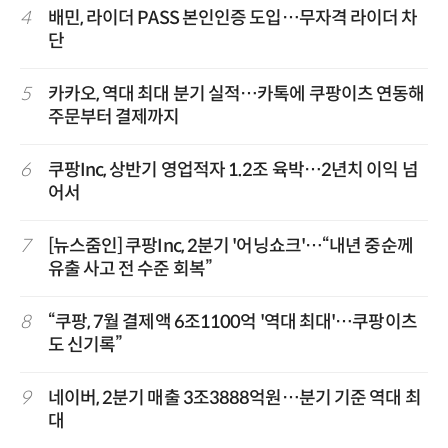
4
배민, 라이더 PASS 본인인증 도입…무자격 라이더 차
단
5
카카오, 역대 최대 분기 실적…카톡에 쿠팡이츠 연동해
주문부터 결제까지
6
쿠팡Inc, 상반기 영업적자 1.2조 육박…2년치 이익 넘
어서
7
[뉴스줌인] 쿠팡Inc, 2분기 '어닝쇼크'…“내년 중순께
유출 사고 전 수준 회복”
8
“쿠팡, 7월 결제액 6조1100억 '역대 최대'…쿠팡이츠
도 신기록”
9
네이버, 2분기 매출 3조3888억원…분기 기준 역대 최
대