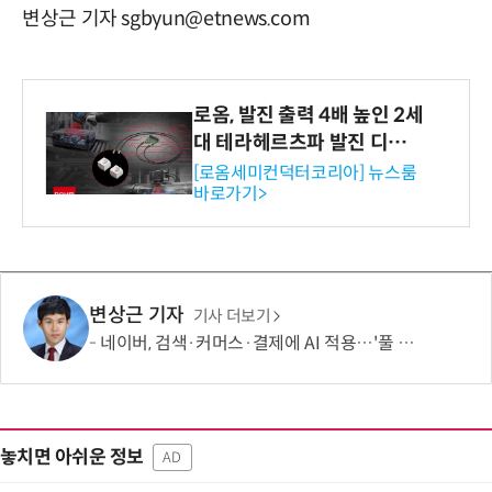
변상근 기자 sgbyun@etnews.com
로옴, 발진 출력 4배 높인 2세
대 테라헤르츠파 발진 디바이
스 개발
[로옴세미컨덕터코리아] 뉴스룸
바로가기>
변상근 기자
기사 더보기
네이버, 검색·커머스·결제에 AI 적용…'풀 퍼널' 수익화 강화
놓치면 아쉬운 정보
AD