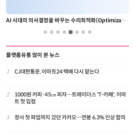
AI 시대의 의사결정을 바꾸는 수리최적화(Optimization): 실제 산업 적용 사례와 활용 전략
플랫폼유통 많이 본 뉴스
1
CJ대한통운, 이마트24 택배 다시 맡는다
2
1000원 커피·45㎝ 피자…트레이더스 'T-카페', 이마
트 첫 입점
3
창사 첫 파업까지 갔던 카카오…연봉 6.3% 인상 합의