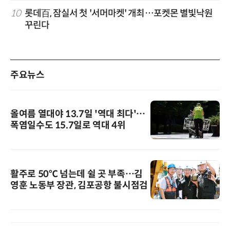
10
롯데百, 잠실서 첫 '서머마켓' 개최…포켓몬 별빛낙원
꾸린다
주요뉴스
올여름 열대야 13.7일 '역대 최다'…
폭염일수도 15.7일로 역대 4위
활주로 50℃ 넘는데 쉴 곳 부족…김
영훈 노동부 장관, 김포공항 불시점검