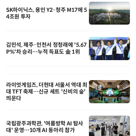
SK하이닉스, 용인 Y2·청주 M17에 5
4조원 투자
김민석, 제주·인천서 정청래에 '5.67
P%'차 승리…누적 득표도 金 1위
라이엇게임즈, 더현대 서울서 역대 최
대 TFT 축제…신규 세트 '신비의 숲'
띄운다
국립광주과학관, '여름방학 AI 탐사
대' 운영…10개 AI 동아리 참가