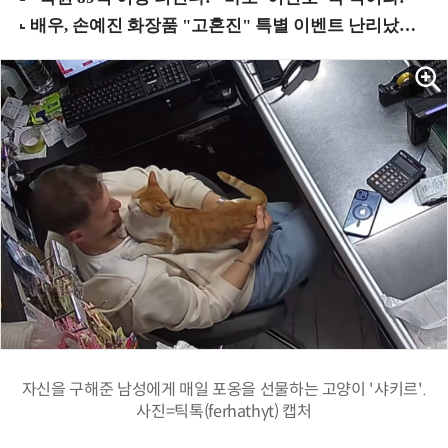
자신을 구해준 남성에게 매일 포옹을 선물하는 고양이 '샤키르'.
사진=틱톡(ferhathyt) 캡처