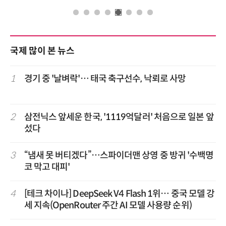
국제 많이 본 뉴스
1
경기 중 '날벼락'… 태국 축구선수, 낙뢰로 사망
2
삼전닉스 앞세운 한국, '1119억달러' 처음으로 일본 앞
섰다
3
“냄새 못 버티겠다”…스파이더맨 상영 중 방귀 '수백명
코 막고 대피'
4
[테크 차이나] DeepSeek V4 Flash 1위… 중국 모델 강
세 지속(OpenRouter 주간 AI 모델 사용량 순위)